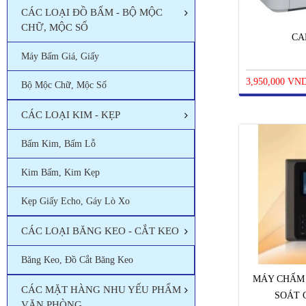
CÁC LOẠI ĐỒ BẤM - BỘ MỘC
CHỮ, MỘC SỐ
CA
Máy Bấm Giá, Giấy
3,950,000 VN
Bộ Mộc Chữ, Mộc Số
CÁC LOẠI KIM - KẸP
Bấm Kim, Bấm Lỗ
Kim Bấm, Kim Kẹp
Kẹp Giấy Echo, Gáy Lò Xo
CÁC LOẠI BĂNG KEO - CẮT KEO
Băng Keo, Đồ Cắt Băng Keo
MÁY CHẤM 
CÁC MẶT HÀNG NHU YẾU PHẨM
SOÁT 
VĂN PHÒNG