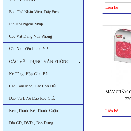
Liên hệ
Bao Thẻ Nhân Viên, Dây Đeo
Pin Nội Ngoại Nhập
Các Vật Dụng Văn Phòng
Các Nhu Yếu Phẩm VP
CÁC VẬT DỤNG VĂN PHÒNG
Kệ Tầng, Hộp Cắm Bút
Các Loại Mộc, Các Con Dấu
MÁY CHẤM C
Dao Và Lưỡi Dao Rọc Giấy
22
Kéo ,thước Kẻ, Thước Cuộn
Liên hệ
Đĩa CD, DVD , Bao Đựng