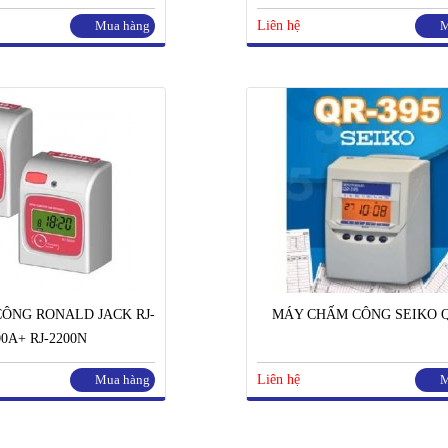
Mua hàng
Liên hệ
M
ÔNG RONALD JACK RJ-
MÁY CHẤM CÔNG SEIKO Q
00A+ RJ-2200N
Mua hàng
Liên hệ
M