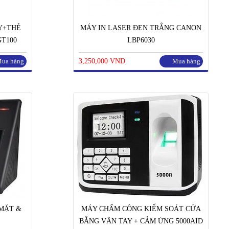
Y+THẺ
MÁY IN LASER ĐEN TRẮNG CANON
T100
LBP6030
ua hàng
3,250,000 VND
Mua hàng
MẶT &
MÁY CHẤM CÔNG KIỂM SOÁT CỬA
BẰNG VÂN TAY + CẢM ỨNG 5000AID