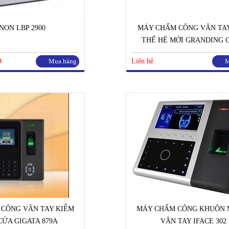
NON LBP 2900
MÁY CHẤM CÔNG VÂN TA
THẾ HỆ MỚI GRANDING G
D
Mua hàng
Liên hệ
M
CÔNG VÂN TAY KIỂM
MÁY CHẤM CÔNG KHUÔN 
CỬA GIGATA 879A
VÂN TAY IFACE 302