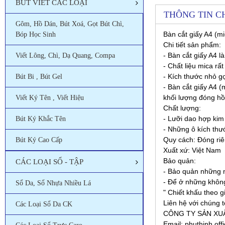
BÚT VIẾT CÁC LOẠI
THÔNG TIN CH
Gôm, Hồ Dán, Bút Xoá, Gọt Bút Chì,
Bàn cắt giấy A4 (m
Bóp Học Sinh
Chi tiết sản phẩm:
- Bàn cắt giấy A4 l
Viết Lông, Chì, Dạ Quang, Compa
- Chất liệu mica rấ
- Kích thước nhỏ g
Bút Bi , Bút Gel
- Bàn cắt giấy A4 (
khối lượng đóng hồ
Viết Ký Tên , Viết Hiệu
Chất lượng:
- Lưỡi dao hợp kim
Bút Ký Khắc Tên
- Những ô kích thướ
Quy cách: Đóng riên
Bút Ký Cao Cấp
Xuất xứ: Việt Nam
Bảo quản:
CÁC LOẠI SỔ - TẬP
- Bảo quản những 
- Để ở những không
Sổ Da, Sổ Nhựa Nhiều Lá
" Chiết khấu theo g
Liên hệ với chúng t
Các Loại Sổ Da CK
CÔNG TY SẢN XU
Email: phuthinh.of