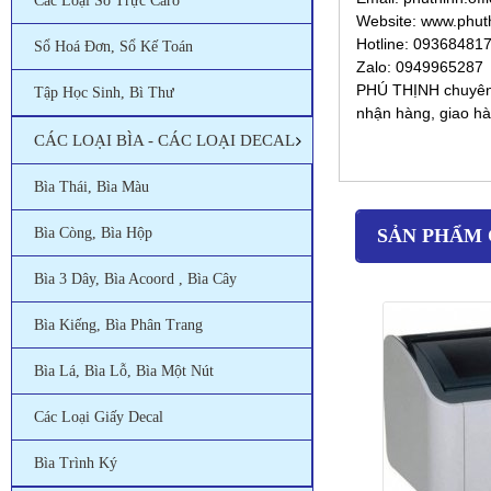
Các Loại Sổ Trực Caro
Website: www.phut
Hotline: 09368481
Sổ Hoá Đơn, Sổ Kế Toán
Zalo: 0949965287
PHÚ THỊNH chuyên c
Tập Học Sinh, Bì Thư
nhận hàng, giao hà
CÁC LOẠI BÌA - CÁC LOẠI DECAL
Bìa Thái, Bìa Màu
Bìa Còng, Bìa Hộp
SẢN PHẨM 
Bìa 3 Dây, Bìa Acoord , Bìa Cây
Bìa Kiếng, Bìa Phân Trang
Bìa Lá, Bìa Lỗ, Bìa Một Nút
Các Loại Giấy Decal
Bìa Trình Ký