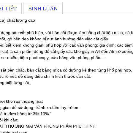
I TIẾT
BÌNH LUẬN
ica) chất lượng cao
à dạng bàn cắt phổ biến, với bàn cắt được làm bằng chất liệu mica, có k
t tốt, gỗ bền đẹp không bị nứt ảnh hưởng đến việc cắt giấy
ọn; tiết kiệm không gian; phù hợp với các văn phòng; gia đình; các ti
mica) là sản phẩm dùng để cắt giấy các khổ giấy in A4 đến A5 trở xuống
 sơ nhiều, tiệm photocopy, cửa hàng văn phòng phẩm...
 sắt bền chắc, bàn cắt bằng mica có đường kẻ theo từng khổ phù hợp.
c rõ nét, dễ dàng điều chỉnh kích thước cần cắt.
g biệt từng cái.
nơi khô ráo thoáng mát
 gian dễ sử dụng, tránh xa tầm tay trẻ em.
iá trị đơn hàng từ 3%-10% "
ôi khi cần:
ẤT THƯƠNG MẠI VĂN PHÒNG PHẨM PHÚ THỊNH
fice@gmail.com