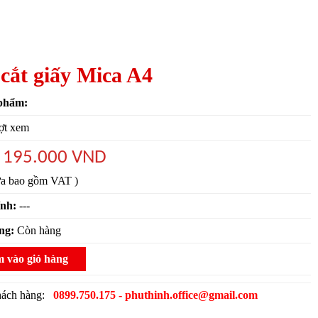
cắt giấy Mica A4
phẩm:
ợt xem
195.000 VND
:
ưa bao gồm VAT )
ính:
---
ạng:
Còn hàng
 vào giỏ hàng
khách hàng:
0899.750.175 - phuthinh.office@gmail.com