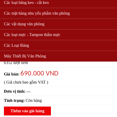
Các loại băng keo - cắt keo
Các mặt hàng nhu yếu phẩm văn phòng
Các vật dụng văn phòng
Các loại mực - Tampon thấm mực
Bảng mica 1.2 * 1.5
Các Loại Bảng
Mã sản phẩm:
Máy Thiết Bị Văn Phòng
6352 lượt xem
690.000 VND
Giá bán:
( Giá chưa bao gồm VAT )
Đơn vị tính:
---
Tình trạng:
Còn hàng
Thêm vào giỏ hàng