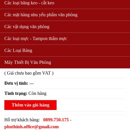
Các loại băng keo - cắt keo
Các mặt hàng nhu yếu phẩm văn phòng
Các vật dụng văn phòng
Bảng nhung 0.7 * 1.0
Các loại mực - Tampon thấm mực
Mã sản phẩm:
Các Loại Bảng
7070 lượt xem
Máy Thiết Bị Văn Phòng
430.000 VND
Giá bán:
( Giá chưa bao gồm VAT )
Đơn vị tính:
---
Tình trạng:
Còn hàng
Thêm vào giỏ hàng
Hỗ trợ khách hàng:
0899.750.175 -
phuthinh.office@gmail.com