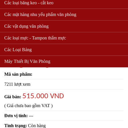
Các loại băng keo - cắt keo
Các mặt hàng nhu yếu phẩm văn phòng
Các vật dụng văn phòng
Các loại mực - Tampon thấm mực
Các Loại Bảng
Bảng nhung 1.0 * 1.2
Máy Thiết Bị Văn Phòng
Mã sản phẩm:
7211 lượt xem
515.000 VND
Giá bán:
( Giá chưa bao gồm VAT )
Đơn vị tính:
---
Tình trạng:
Còn hàng