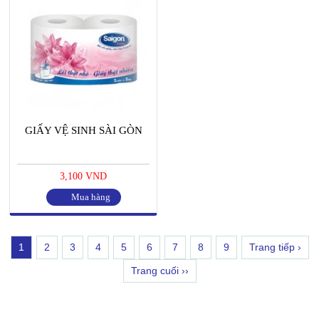
GIẤY VỆ SINH SÀI GÒN
3,100 VND
Mua hàng
1
2
3
4
5
6
7
8
9
Trang tiếp ›
Trang cuối ››