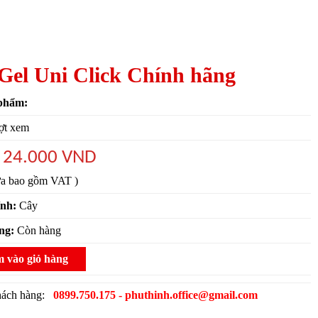
Gel Uni Click Chính hãng
phẩm:
ợt xem
24.000 VND
:
ưa bao gồm VAT )
ính:
Cây
ạng:
Còn hàng
 vào giỏ hàng
khách hàng:
0899.750.175 - phuthinh.office@gmail.com