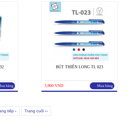
32
BÚT THIÊN LONG TL 023
ua hàng
3,800 VND
Mua hàng
ang tiếp ›
Trang cuối ››