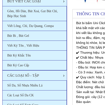
BÚT VIẾT CÁC LOẠI
Gôm, Hồ Dán, Bút Xoá, Gọt Bút Chì,
THÔNG TIN CH
Bóp Học Sinh
Bút bi bấm Uni Cl
Viết Lông, Chì, Dạ Quang, Compa
khá bắt mặt với cá
khi viết lâu không
Bút Bi , Bút Gel
bút ra đều, đậm, n
không bị nhòe, bị l
Viết Ký Tên , Viết Hiệu
THÔNG TIN SẢN 
✔️ Thương hiệu: Uni
Bút Ký Khắc Tên
✔️ Chất liệu: Nhựa
- Đầu bút: INOX ch
Bút Ký Cao Cấp
- Đầu bi: Hợp kim 
- Có 3 màu: Xanh, 
CÁC LOẠI SỔ - TẬP
✔️ Quy cách: hộp 1
Đặc điểm: Nét chữ
Sổ Da, Sổ Nhựa Nhiều Lá
Chất lượng: đầu bú
Sản xuất tại: Nhật 
Các Loại Sổ Da CK
Đóng gói: cây (12 
Bảo quản: