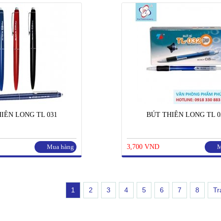
IÊN LONG TL 031
BÚT THIÊN LONG TL 0
Mua hàng
3,700 VND
M
1
2
3
4
5
6
7
8
Tr