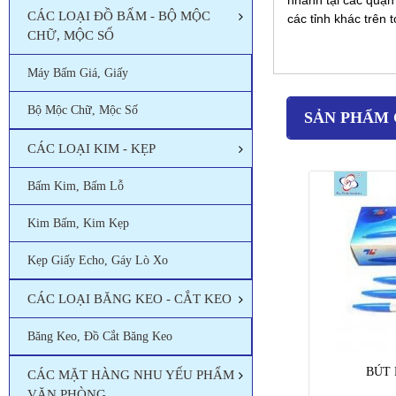
CÁC LOẠI ĐỒ BẤM - BỘ MỘC
các tỉnh khác trên 
CHỮ, MỘC SỐ
Máy Bấm Giá, Giấy
Bộ Mộc Chữ, Mộc Số
SẢN PHẨM 
CÁC LOẠI KIM - KẸP
Bấm Kim, Bấm Lỗ
Kim Bấm, Kim Kẹp
Kẹp Giấy Echo, Gáy Lò Xo
CÁC LOẠI BĂNG KEO - CẮT KEO
Băng Keo, Đồ Cắt Băng Keo
BÚT 
CÁC MẶT HÀNG NHU YẾU PHẨM
VĂN PHÒNG