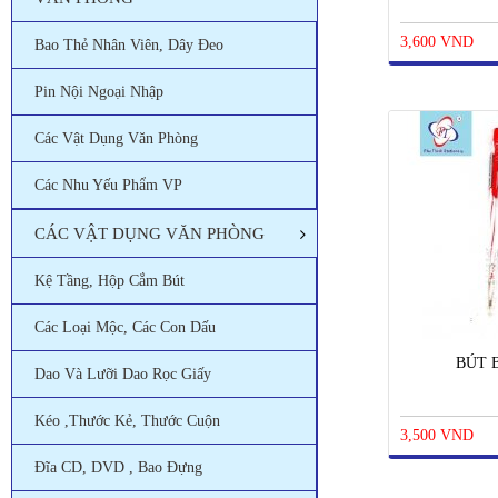
3,600 VND
Bao Thẻ Nhân Viên, Dây Đeo
Pin Nội Ngoại Nhập
Các Vật Dụng Văn Phòng
Các Nhu Yếu Phẩm VP
CÁC VẬT DỤNG VĂN PHÒNG
Kệ Tầng, Hộp Cắm Bút
Các Loại Mộc, Các Con Dấu
BÚT B
Dao Và Lưỡi Dao Rọc Giấy
Kéo ,thước Kẻ, Thước Cuộn
3,500 VND
Đĩa CD, DVD , Bao Đựng