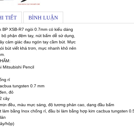
I TIẾT
BÌNH LUẬN
ick BP XSB-R7 ngòi 0.7mm có kiểu dáng
c bộ phận đệm tay, nút bấm dễ sử dụng,
 gây cảm giác đau ngón tay cầm bút. Mực
gòi bút viết khá trơn, mực nhanh khô nên
em.
PHẨM:
 Mitsubishi Pencil
ổng rỉ
cacbua tungsten 0.7 mm
đen, đỏ
2 cây
 mịn đều, màu mực sáng, độ tương phản cao, dạng đầu bấm
t làm bằng Inox chống rỉ, đầu bi làm bằng hợp kim cacbua tungsten 0
Bản
cây/hộp)