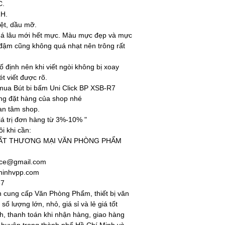
C.
RH.
ệt, dầu mỡ.
khá lâu mới hết mực. Màu mực đẹp và mực
 đậm cũng không quá nhạt nên trông rất
ố định nên khi viết ngòi không bị xoay
t viết được rõ.
mua Bút bi bấm Uni Click BP XSB-R7
òng đặt hàng của shop nhé
n tâm shop.
iá trị đơn hàng từ 3%-10% "
ôi khi cần:
UẤT THƯƠNG MẠI VĂN PHÒNG PHẨM
fice@gmail.com
hinhvpp.com
87
cung cấp Văn Phòng Phẩm, thiết bị văn
số lượng lớn, nhỏ, giá sỉ và lẻ giá tốt
nh, thanh toán khi nhận hàng, giao hàng
 huyện trong thành phố Hồ Chí Minh và