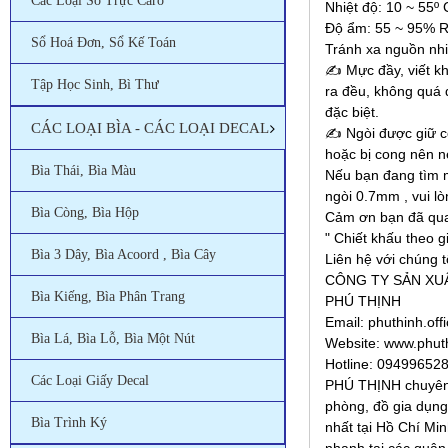
Các Loại Sổ Trực Caro
Nhiệt độ: 10 ~ 55º 
Độ ẩm: 55 ~ 95% 
Sổ Hoá Đơn, Sổ Kế Toán
Tránh xa nguồn nhi
✍️ Mực đầy, viết 
Tập Học Sinh, Bì Thư
ra đều, không quá
đặc biệt.
CÁC LOẠI BÌA - CÁC LOẠI DECAL
✍️ Ngòi được giữ c
hoặc bị cong nên né
Bìa Thái, Bìa Màu
Nếu bạn đang tìm 
ngòi 0.7mm , vui l
Bìa Còng, Bìa Hộp
Cảm ơn bạn đã qua
" Chiết khấu theo g
Bìa 3 Dây, Bìa Acoord , Bìa Cây
Liên hệ với chúng t
CÔNG TY SẢN X
Bìa Kiếng, Bìa Phân Trang
PHÚ THỊNH
Email: phuthinh.of
Bìa Lá, Bìa Lỗ, Bìa Một Nút
Website: www.phut
Hotline: 09499652
Các Loại Giấy Decal
PHÚ THỊNH chuyên 
phòng, đồ gia dụng 
Bìa Trình Ký
nhất tại Hồ Chí Mi
nhanh tại các quận