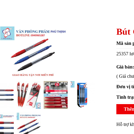
Bút 
Mã sản 
25357 lư
Giá bán
( Giá ch
Đơn vị t
Tình tr
Thêm
Hỗ trợ 