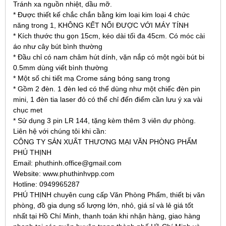
Tránh xa nguồn nhiệt, dầu mỡ.
* Được thiết kế chắc chắn bằng kim loại kim loại 4 chức
năng trong 1, KHÔNG KẾT NỐI ĐƯỢC VỚI MÁY TÍNH
* Kích thước thu gọn 15cm, kéo dài tối đa 45cm. Có móc cài
áo như cây bút bình thường
* Đầu chỉ có nam châm hút dính, vặn nắp có một ngòi bút bi
0.5mm dùng viết bình thường
* Một số chi tiết mạ Crome sáng bóng sang trọng
* Gồm 2 đèn. 1 đèn led có thể dùng như một chiếc đèn pin
mini, 1 đèn tia laser đỏ có thể chỉ đến điểm cần lưu ý xa vài
chục met
* Sử dụng 3 pin LR 144, tặng kèm thêm 3 viên dự phòng.
Liên hệ với chúng tôi khi cần:
CÔNG TY SẢN XUẤT THƯƠNG MẠI VĂN PHÒNG PHẨM
PHÚ THỊNH
Email: phuthinh.office@gmail.com
Website: www.phuthinhvpp.com
Hotline: 0949965287
PHÚ THỊNH chuyên cung cấp Văn Phòng Phẩm, thiết bị văn
phòng, đồ gia dụng số lượng lớn, nhỏ, giá sỉ và lẻ giá tốt
nhất tại Hồ Chí Minh, thanh toán khi nhận hàng, giao hàng