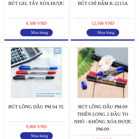
BÚT GEL TẨY XÓA ĐƯỢC
BÚT CHÌ BẤM K-2215A
8,500 VND
12,500 VND
Mua hàng
Mua hàng
BÚT LÔNG DẦU PM 04 TL
BÚT LÔNG DẦU PM-09
THIÊN LONG 2 ĐẦU TO
NHỎ - KHÔNG XÓA ĐƯỢC
9,000 VND
PM-09
Mua hàng