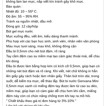
không làm lan mực, nắp viết kín tránh gây khô mực.
Bảo quản :
Nhiệt độ: 10 ~ 55º C.
Độ ẩm: 55 ~ 95% RH.
Tránh xa nguồn nhiệt, dầu mỡ.
Đóng gói: 12 cây/hộp
Bút gel mực nước
Mực xuống đều, viết êm, kiểu dáng thanh mảnh.
Phù hợp với các bạn học sinh, sinh viên, nhân viên văn phòng
Màu mực tươi sáng, mau khô, không đóng cặn
Đầu bi 0,5mm cho nét bút đậm, rõ ràng
Tay cầm đệm cao su mềm mại tạo cảm giác thoải mái, dễ chịu
khi dùng
Đầu bi được làm bằng hợp kim có kích cỡ 0,5mm, giúp bạn có
những nét bút đậm và rõ ràng. Khi viết, nét chữ không in hằn
lên giấy gây rách hoặc làm nhăn giấy. Thân bút tròn dài, trong
suốt, dễ kiểm tra mực, dễ tháo lắp. Bút bi nước Genvana Mini
0,5mm mực xanh có miếng đệm tay được làm từ cao su dẻo,
mềm mại, giúp bạn có cảm giác dễ chịu hơn khi cầm, miếng
đệm này còn có chức năng chống trơn khi tay ra mồ hôi.
" Chiết khấu theo giá trị đơn hàng từ 3%-10% "
Liên hệ với chúng tôi khi cần: