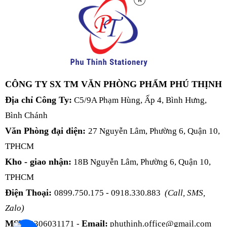
CÔNG TY SX TM VĂN PHÒNG PHẨM PHÚ THỊNH
Địa chỉ Công Ty:
C5/9A Phạm Hùng, Ấp 4, Bình Hưng,
Bình Chánh
Văn Phòng đại diện:
27 Nguyễn Lâm, Phường 6, Quận 10,
TPHCM
Kho - giao nhận:
18B Nguyễn Lâm, Phường 6, Quận 10,
TPHCM
Điện Thoại:
0899.750.175 - 0918.330.883
(Call, SMS,
Zalo)
MST:
Email:
0306031171 -
phuthinh.office@gmail.com