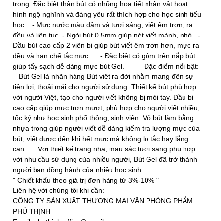
trọng. Đặc biệt thân bút có những họa tiết nhân vật hoạt
hình ngộ nghĩnh và đáng yêu rất thích hợp cho học sinh tiểu
học. - Mực nước màu đậm và tươi sáng, viết êm trơn, ra
đều và liên tục. - Ngòi bút 0.5mm giúp nét viết mảnh, nhỏ. -
Đầu bút cao cấp 2 viên bi giúp bút viết êm trơn hơn, mực ra
đều và hạn chế tắc mực. - Đặc biệt có gôm trên nắp bút
giúp tẩy sạch dễ dàng mực bút Gel. Đặc điểm nổi bật:
Bút Gel là nhãn hàng Bút viết ra đời nhằm mang đến sự
tiện lợi, thoải mái cho người sử dụng. Thiết kế bút phù hợp
với người Việt, tạo cho người viết không bị mỏi tay. Đầu bi
cao cấp giúp mực trợn mượt, phù hợp cho người viết nhiều,
tốc ký như học sinh phổ thông, sinh viên. Vỏ bút làm bằng
nhựa trong giúp người viết dễ dàng kiểm tra lượng mực của
bút, viết được đến khi hết mực mà không lo tắc hay lắng
cặn. Với thiết kế trang nhã, màu sắc tươi sáng phù hợp
với nhu cầu sử dụng của nhiều người, Bút Gel đã trở thành
người bạn đồng hành của nhiều học sinh.
" Chiết khấu theo giá trị đơn hàng từ 3%-10% "
Liên hệ với chúng tôi khi cần:
CÔNG TY SẢN XUẤT THƯƠNG MẠI VĂN PHÒNG PHẨM
PHÚ THỊNH