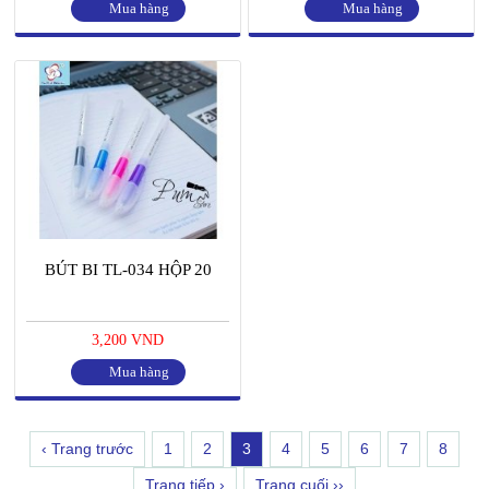
Mua hàng
Mua hàng
BÚT BI TL-034 HỘP 20
3,200 VND
Mua hàng
‹ Trang trước
1
2
3
4
5
6
7
8
Trang tiếp ›
Trang cuối ››