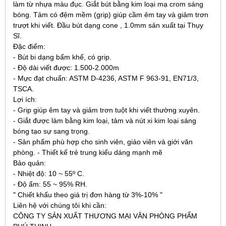
làm từ nhựa màu đục. Giắt bút bằng kim loại mạ crom sáng
bóng. Tảm có đệm mềm (grip) giúp cầm êm tay và giảm trơn
trượt khi viết. Đầu bút dạng cone , 1.0mm sản xuất tại Thụy
Sĩ.
Đặc điểm:
- Bút bi dạng bấm khế, có grip.
- Độ dài viết được: 1.500-2.000m
- Mực đạt chuẩn: ASTM D-4236, ASTM F 963-91, EN71/3,
TSCA.
Lợi ích:
- Grip giúp êm tay và giảm trơn tuột khi viết thường xuyên.
- Giắt được làm bằng kim loại, tảm và nút xi kim loại sáng
bóng tạo sự sang trọng.
- Sản phẩm phù hợp cho sinh viên, giáo viên và giới văn
phòng. - Thiết kế trẻ trung kiểu dáng mạnh mẽ
Bảo quản:
- Nhiệt độ: 10 ~ 55º C.
- Độ ẩm: 55 ~ 95% RH.
" Chiết khấu theo giá trị đơn hàng từ 3%-10% "
Liên hệ với chúng tôi khi cần:
CÔNG TY SẢN XUẤT THƯƠNG MẠI VĂN PHÒNG PHẨM