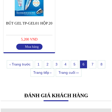
BÚT GEL TP-GEL01 HỘP 20
5,200 VND
Mua hàng
‹ Trang trước
1
2
3
4
5
6
7
8
Trang tiếp ›
Trang cuối ››
ĐÁNH GIÁ KHÁCH HÀNG