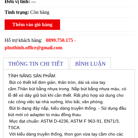
Đơn vị tính:
---
Tình trạng:
Còn hàng
Thêm vào giỏ hàng
Hỗ trợ khách hàng:
0899.750.175 -
phuthinh.office@gmail.com
THÔNG TIN CHI TIẾT
BÌNH LUẬN
TÍNH NĂNG SẢN PHẨM:
Bút có thiết kế đơn giản, thân tròn, dài và vừa tay
cầm.Thân bút bằng nhựa trong. Nắp bút bằng nhựa màu, có
lỗ để xỏ dây giữ bút khi cần thiết. Rất phù hợp sử dụng cho
các công việc tại nhà xưởng, kho bãi, văn phòng.
Bút bi dạng đậy nắp, kiểu dáng truyền thống. - Sử dụng đầu
bút mới có adapter to màu đồng thau.
Mực đạt chuẩn: ASTM D-4236, ASTM F 963-91, EN71/3,
TSCA.
Với kiểu dáng truyền thống, thon gọn vừa tay cầm cho các