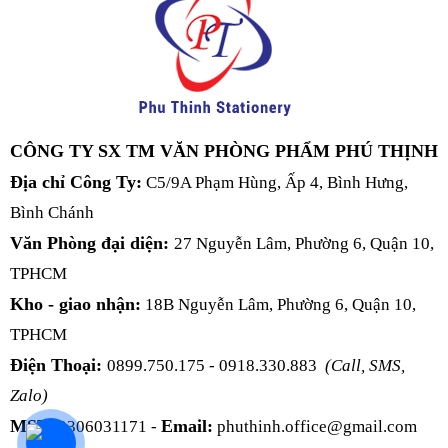
CÔNG TY SX TM VĂN PHÒNG PHẨM PHÚ THỊNH
Địa chỉ Công Ty:
C5/9A Phạm Hùng, Ấp 4, Bình Hưng,
Bình Chánh
Văn Phòng đại diện:
27 Nguyễn Lâm, Phường 6, Quận 10,
TPHCM
Kho - giao nhận:
18B Nguyễn Lâm, Phường 6, Quận 10,
TPHCM
Điện Thoại:
0899.750.175 - 0918.330.883
(Call, SMS,
Zalo)
MST:
Email:
0306031171 -
phuthinh.office@gmail.com