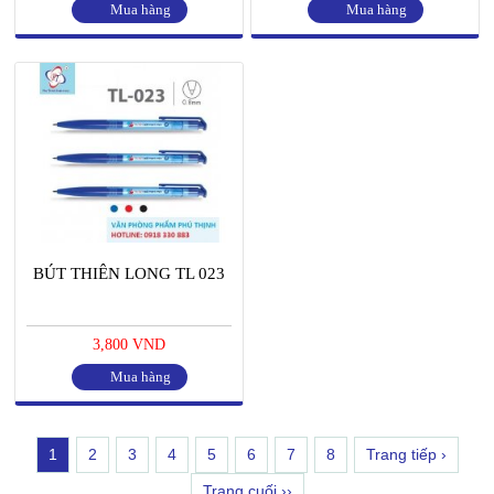
Mua hàng
Mua hàng
BÚT THIÊN LONG TL 023
3,800 VND
Mua hàng
1
2
3
4
5
6
7
8
Trang tiếp ›
Trang cuối ››