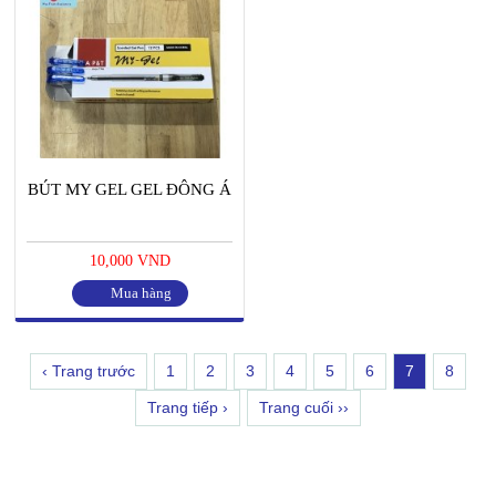
BÚT MY GEL GEL ĐÔNG Á
10,000 VND
Mua hàng
‹ Trang trước
1
2
3
4
5
6
7
8
Trang tiếp ›
Trang cuối ››