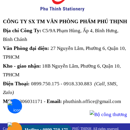
CÔNG TY SX TM VĂN PHÒNG PHẨM PHÚ THỊNH
Địa chỉ Công Ty:
C5/9A Phạm Hùng, Ấp 4, Bình Hưng,
Bình Chánh
Văn Phòng đại diện:
27 Nguyễn Lâm, Phường 6, Quận 10,
TPHCM
Kho - giao nhận:
18B Nguyễn Lâm, Phường 6, Quận 10,
TPHCM
Điện Thoại:
0899.750.175 - 0918.330.883
(Call, SMS,
Zalo)
MST:
Email:
0306031171 -
phuthinh.office@gmail.com
Copyright 2016 - 2026 © VĂN PHÒNG PHẨM PHÚ THỊNH. All rights reserved.
Hotline : 0899.750.175