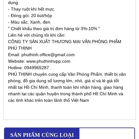
dụng.
- Thay ruột khi hết mực.
- Đóng gói: 20 bút/hộp
- Màu sắc: Xanh, đen
" Chiết khấu theo giá trị đơn hàng từ 3%-10% "
Liên hệ với chúng tôi khi cần:
CÔNG TY SẢN XUẤT THƯƠNG MẠI VĂN PHÒNG PHẨM
PHÚ THỊNH
Email: phuthinh.office@gmail.com
Website: www.phuthinhvpp.com
Hotline: 0949965287
PHÚ THỊNH chuyên cung cấp Văn Phòng Phẩm, thiết bị văn
phòng, đồ gia dụng số lượng lớn, nhỏ, giá sỉ và lẻ giá tốt
nhất tại Hồ Chí Minh, thanh toán khi nhận hàng, giao hàng
nhanh tại các quận huyện trong thành phố Hồ Chí Minh và
các tỉnh khác trên toàn lãnh thổ Việt Nam
SẢN PHẨM CÙNG LOẠI