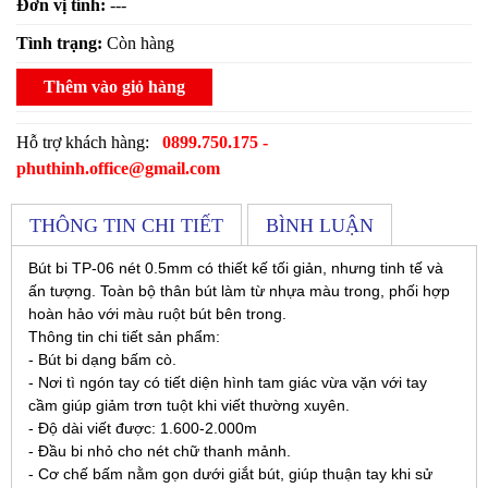
Đơn vị tính:
---
Tình trạng:
Còn hàng
Thêm vào giỏ hàng
Hỗ trợ khách hàng:
0899.750.175 -
phuthinh.office@gmail.com
THÔNG TIN CHI TIẾT
BÌNH LUẬN
Bút bi TP-06 nét 0.5mm có thiết kế tối giản, nhưng tinh tế và
ấn tượng. Toàn bộ thân bút làm từ nhựa màu trong, phối hợp
hoàn hảo với màu ruột bút bên trong.
Thông tin chi tiết sản phẩm:
- Bút bi dạng bấm cò.
- Nơi tì ngón tay có tiết diện hình tam giác vừa vặn với tay
cầm giúp giảm trơn tuột khi viết thường xuyên.
- Độ dài viết được: 1.600-2.000m
- Đầu bi nhỏ cho nét chữ thanh mảnh.
- Cơ chế bấm nằm gọn dưới giắt bút, giúp thuận tay khi sử