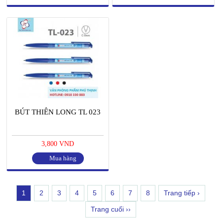
BÚT THIÊN LONG TL 023
3,800 VND
Mua hàng
1
2
3
4
5
6
7
8
Trang tiếp ›
Trang cuối ››