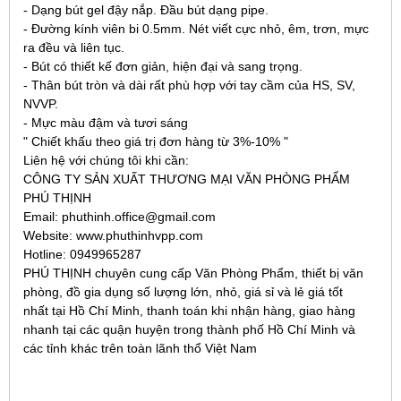
- Dạng bút gel đậy nắp. Đầu bút dạng pipe.
- Đường kính viên bi 0.5mm. Nét viết cực nhỏ, êm, trơn, mực
ra đều và liên tục.
- Bút có thiết kế đơn giản, hiện đại và sang trọng.
- Thân bút tròn và dài rất phù hợp với tay cầm của HS, SV,
NVVP.
- Mực màu đậm và tươi sáng
" Chiết khấu theo giá trị đơn hàng từ 3%-10% "
Liên hệ với chúng tôi khi cần:
CÔNG TY SẢN XUẤT THƯƠNG MẠI VĂN PHÒNG PHẨM
PHÚ THỊNH
Email: phuthinh.office@gmail.com
Website: www.phuthinhvpp.com
Hotline: 0949965287
PHÚ THỊNH chuyên cung cấp Văn Phòng Phẩm, thiết bị văn
phòng, đồ gia dụng số lượng lớn, nhỏ, giá sỉ và lẻ giá tốt
nhất tại Hồ Chí Minh, thanh toán khi nhận hàng, giao hàng
nhanh tại các quận huyện trong thành phố Hồ Chí Minh và
các tỉnh khác trên toàn lãnh thổ Việt Nam