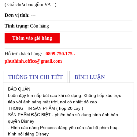
( Giá chưa bao gồm VAT )
Đơn vị tính:
---
Tình trạng:
Còn hàng
Thêm vào giỏ hàng
Hỗ trợ khách hàng:
0899.750.175 -
phuthinh.office@gmail.com
THÔNG TIN CHI TIẾT
BÌNH LUẬN
BẢO QUẢN
Luôn đậy kín nắp bút sau khi sử dụng. Không tiếp xúc trực
tiếp với ánh sáng mặt trời, nơi có nhiệt độ cao
THÔNG TIN SẢN PHẨM ( hộp 20 cây )
SẢN PHẨM ĐẶC BIỆT - phiên bản sử dụng hình ảnh bản
quyền Disney
- Hình các nàng Princess đáng yêu của các bộ phim hoạt
hình nổi tiếng Disney