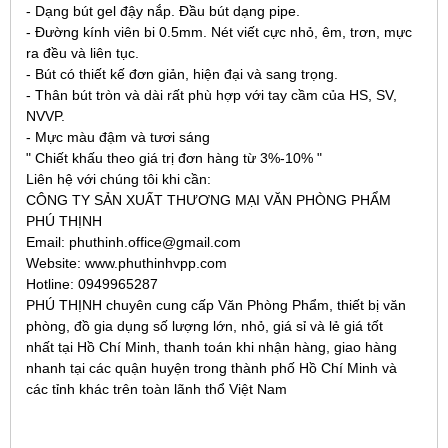
- Dạng bút gel đậy nắp. Đầu bút dạng pipe.
- Đường kính viên bi 0.5mm. Nét viết cực nhỏ, êm, trơn, mực
ra đều và liên tục.
- Bút có thiết kế đơn giản, hiện đại và sang trọng.
- Thân bút tròn và dài rất phù hợp với tay cầm của HS, SV,
NVVP.
- Mực màu đậm và tươi sáng
" Chiết khấu theo giá trị đơn hàng từ 3%-10% "
Liên hệ với chúng tôi khi cần:
CÔNG TY SẢN XUẤT THƯƠNG MẠI VĂN PHÒNG PHẨM
PHÚ THỊNH
Email: phuthinh.office@gmail.com
Website: www.phuthinhvpp.com
Hotline: 0949965287
PHÚ THỊNH chuyên cung cấp Văn Phòng Phẩm, thiết bị văn
phòng, đồ gia dụng số lượng lớn, nhỏ, giá sỉ và lẻ giá tốt
nhất tại Hồ Chí Minh, thanh toán khi nhận hàng, giao hàng
nhanh tại các quận huyện trong thành phố Hồ Chí Minh và
các tỉnh khác trên toàn lãnh thổ Việt Nam