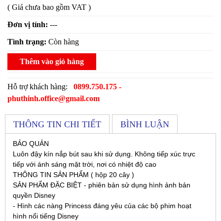
( Giá chưa bao gồm VAT )
Đơn vị tính:
---
Tình trạng:
Còn hàng
Thêm vào giỏ hàng
Hỗ trợ khách hàng:
0899.750.175 -
phuthinh.office@gmail.com
THÔNG TIN CHI TIẾT
BÌNH LUẬN
BẢO QUẢN
Luôn đậy kín nắp bút sau khi sử dụng. Không tiếp xúc trực
tiếp với ánh sáng mặt trời, nơi có nhiệt độ cao
THÔNG TIN SẢN PHẨM ( hộp 20 cây )
SẢN PHẨM ĐẶC BIỆT - phiên bản sử dụng hình ảnh bản
quyền Disney
- Hình các nàng Princess đáng yêu của các bộ phim hoạt
hình nổi tiếng Disney