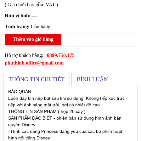
( Giá chưa bao gồm VAT )
Đơn vị tính:
---
Tình trạng:
Còn hàng
Thêm vào giỏ hàng
Hỗ trợ khách hàng:
0899.750.175 -
phuthinh.office@gmail.com
THÔNG TIN CHI TIẾT
BÌNH LUẬN
BẢO QUẢN
Luôn đậy kín nắp bút sau khi sử dụng. Không tiếp xúc trực
tiếp với ánh sáng mặt trời, nơi có nhiệt độ cao
THÔNG TIN SẢN PHẨM ( hộp 20 cây )
SẢN PHẨM ĐẶC BIỆT - phiên bản sử dụng hình ảnh bản
quyền Disney
- Hình các nàng Princess đáng yêu của các bộ phim hoạt
hình nổi tiếng Disney