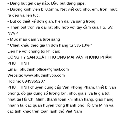
- Dạng bút gel đậy nắp. Đầu bút dạng pipe.
- Đường kính viên bi 0.5mm. Nét viết cực nhỏ, êm, trơn, mực
ra đều và liên tục.
- Bút có thiết kế đơn giản, hiện đại và sang trọng.
- Thân bút tròn và dài rất phù hợp với tay cầm của HS, SV,
NVVP.
- Mực màu đậm và tươi sáng
" Chiết khấu theo giá trị đơn hàng từ 3%-10% "
Liên hệ với chúng tôi khi cần:
CÔNG TY SẢN XUẤT THƯƠNG MẠI VĂN PHÒNG PHẨM
PHÚ THỊNH
Email: phuthinh.office@gmail.com
Website: www.phuthinhvpp.com
Hotline: 0949965287
PHÚ THỊNH chuyên cung cấp Văn Phòng Phẩm, thiết bị văn
phòng, đồ gia dụng số lượng lớn, nhỏ, giá sỉ và lẻ giá tốt
nhất tại Hồ Chí Minh, thanh toán khi nhận hàng, giao hàng
nhanh tại các quận huyện trong thành phố Hồ Chí Minh và
các tỉnh khác trên toàn lãnh thổ Việt Nam