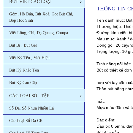
BÚT VIẾT CÁC LOẠI
THÔNG TIN CH
Gôm, Hồ Dán, Bút Xoá, Gọt Bút Chì,
Tên danh mục: Bút
Bóp Học Sinh
Thương hiệu: Thiê
Đường kính viên bi
Viết Lông, Chì, Dạ Quang, Compa
Màu mực:
Xanh / đ
Đóng gói:
20 cây/h
Bút Bi , Bút Gel
Trọng lượng: 10 g
Viết Ký Tên , Viết Hiệu
Tính năng nổi bật:
Bút có thiết kế đơn
Bút Ký Khắc Tên
hợp với tay cầm của
Bút Ký Cao Cấp
Thân bút bằng nhựa
CÁC LOẠI SỔ - TẬP
mắt.
Mực màu đậm và tươi
Sổ Da, Sổ Nhựa Nhiều Lá
Đặc điểm:
Các Loại Sổ Da CK
Đầu bi: 0.5mm, dạng
Bút đậy nắp.