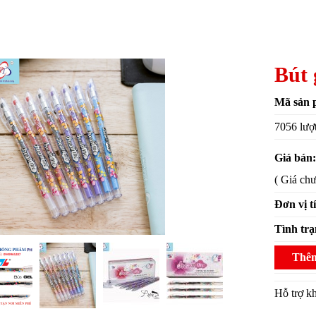
Bút 
Mã sản 
7056 lượ
Giá bán
( Giá ch
Đơn vị t
Tình tr
Thêm
Hỗ trợ 