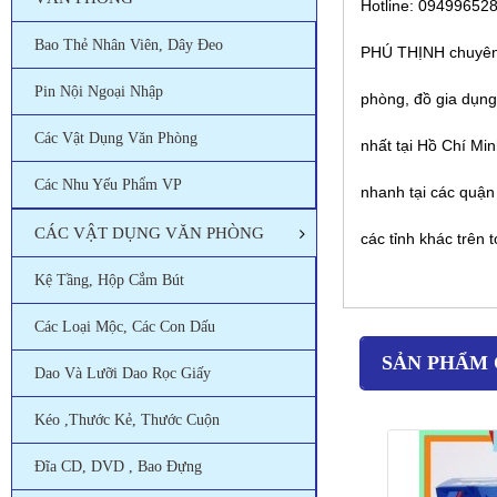
Hotline: 09499652
Bao Thẻ Nhân Viên, Dây Đeo
PHÚ THỊNH chuyên 
Pin Nội Ngoại Nhập
phòng, đồ gia dụng 
Các Vật Dụng Văn Phòng
nhất tại Hồ Chí Mi
Các Nhu Yếu Phẩm VP
nhanh tại các quận
CÁC VẬT DỤNG VĂN PHÒNG
các tỉnh khác trên 
Kệ Tầng, Hộp Cắm Bút
Các Loại Mộc, Các Con Dấu
SẢN PHẨM 
Dao Và Lưỡi Dao Rọc Giấy
Kéo ,thước Kẻ, Thước Cuộn
Đĩa CD, DVD , Bao Đựng