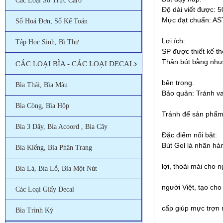
Các Loại Sổ Trực Caro
Độ dài viết được: 
Mực đạt chuẩn: AS
Sổ Hoá Đơn, Sổ Kế Toán
Lợi ích:
Tập Học Sinh, Bì Thư
SP được thiết kế t
Thân bút bằng nhự
CÁC LOẠI BÌA - CÁC LOẠI DECAL
bên trong.
Bìa Thái, Bìa Màu
Bảo quản: Tránh v
Bìa Còng, Bìa Hộp
Tránh để sản phẩm 
Bìa 3 Dây, Bìa Acoord , Bìa Cây
Đặc điểm nổi bật:
Bút Gel là nhãn hà
Bìa Kiếng, Bìa Phân Trang
lợi, thoải mái cho 
Bìa Lá, Bìa Lỗ, Bìa Một Nút
người Việt, tạo cho
Các Loại Giấy Decal
cấp giúp mực trợn 
Bìa Trình Ký