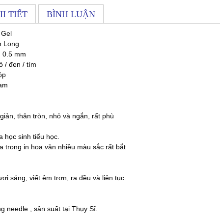
I TIẾT
BÌNH LUẬN
 Gel
n Long
: 0.5 mm
ỏ / đen / tím
ộp
ram
 giản, thân tròn, nhỏ và ngắn, rất phù
 học sinh tiểu học.
 trong in hoa văn nhiều màu sắc rất bắt
 sáng, viết êm trơn, ra đều và liên tục.
 needle , sản suất tại Thụy Sĩ.