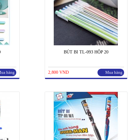
0
BÚT BI TL-093 HỘP 20
ua hàng
2,800 VND
Mua hàng