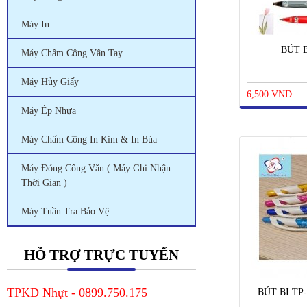
Máy In
BÚT B
Máy Chấm Công Vân Tay
Máy Hủy Giấy
6,500 VND
Máy Ép Nhựa
Máy Chấm Công In Kim & In Búa
Máy Đóng Công Văn ( Máy Ghi Nhận
Thời Gian )
Máy Tuần Tra Bảo Vệ
HỖ TRỢ TRỰC TUYẾN
TPKD Nhựt - 0899.750.175
BÚT BI TP