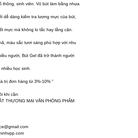
ổ thông, sinh viên. Vỏ bút làm bằng nhựa
iết dễ dàng kiểm tra lượng mực của bút,
hết mực mà không lo tắc hay lắng cặn.
 nhã, màu sắc tươi sáng phù hợp với nhu
iều người, Bút Gel đã trở thành người
nhiều học sinh.
iá trị đơn hàng từ 3%-10% "
ôi khi cần:
UẤT THƯƠNG MẠI VĂN PHÒNG PHẨM
fice@gmail.com
hinhvpp.com