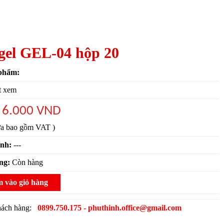
gel GEL-04 hộp 20
phẩm:
t xem
6.000 VND
:
ưa bao gồm VAT )
ính:
---
ạng:
Còn hàng
 vào giỏ hàng
khách hàng:
0899.750.175 - phuthinh.office@gmail.com