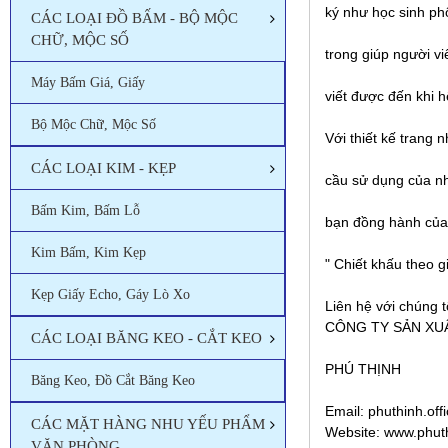
ký như học sinh ph
CÁC LOẠI ĐỒ BẤM - BỘ MỘC
CHỮ, MỘC SỐ
trong giúp người v
Máy Bấm Giá, Giấy
viết được đến khi 
Bộ Mộc Chữ, Mộc Số
Với thiết kế trang
CÁC LOẠI KIM - KẸP
cầu sử dụng của nh
Bấm Kim, Bấm Lỗ
bạn đồng hành của 
Kim Bấm, Kim Kẹp
" Chiết khấu theo g
Kẹp Giấy Echo, Gáy Lò Xo
Liên hệ với chúng t
CÔNG TY SẢN X
CÁC LOẠI BĂNG KEO - CẮT KEO
PHÚ THỊNH
Băng Keo, Đồ Cắt Băng Keo
Email: phuthinh.of
CÁC MẶT HÀNG NHU YẾU PHẨM
Website: www.phut
VĂN PHÒNG