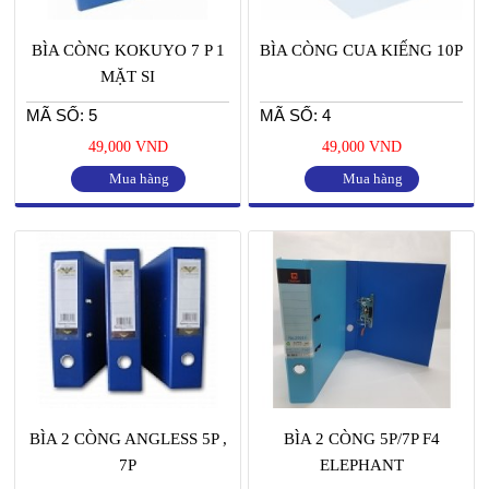
BÌA CÒNG KOKUYO 7 P 1
BÌA CÒNG CUA KIẾNG 10P
MẶT SI
MÃ SỐ: 5
MÃ SỐ: 4
49,000 VND
49,000 VND
Mua hàng
Mua hàng
BÌA 2 CÒNG ANGLESS 5P ,
BÌA 2 CÒNG 5P/7P F4
7P
ELEPHANT