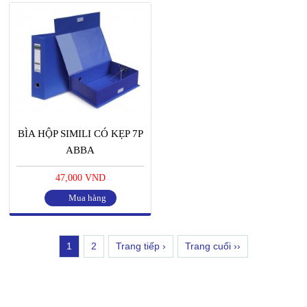
BÌA HỘP SIMILI CÓ KẸP 7P
ABBA
47,000 VND
Mua hàng
1
2
Trang tiếp ›
Trang cuối ››