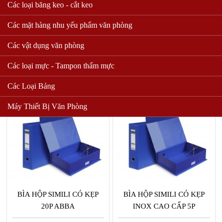
Các loại băng keo - cắt keo
Các mặt hàng nhu yếu phẩm văn phòng
BÌA 2 CÒNG 5P/7P F4
BÌA CÒNG PLUS A4 (5CM -
KOKUYO
7CM)
Các vật dụng văn phòng
55,000 VND
49,000 VND
Các loại mực - Tampon thấm mực
Mua hàng
Mua hàng
Các Loại Bảng
Máy Thiết Bị Văn Phòng
BÌA HỘP SIMILI CÓ KẸP
BÌA HỘP SIMILI CÓ KẸP
20P ABBA
INOX CAO CẤP 5P