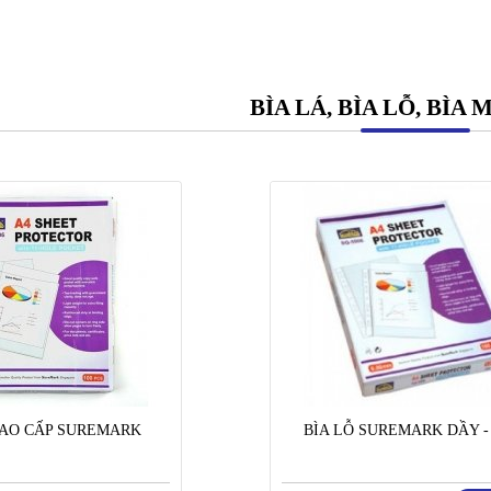
BÌA LÁ, BÌA LỖ, BÌA
CAO CẤP SUREMARK
BÌA LỖ SUREMARK DẦY -