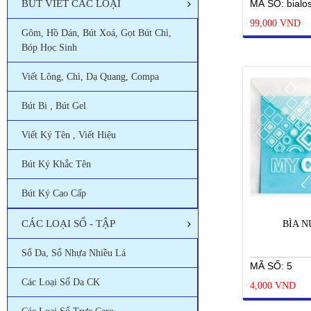
BÚT VIẾT CÁC LOẠI
MÃ SỐ: bialo
99,000 VND
Gôm, Hồ Dán, Bút Xoá, Gọt Bút Chì,
Bóp Học Sinh
Viết Lông, Chì, Dạ Quang, Compa
Bút Bi , Bút Gel
Viết Ký Tên , Viết Hiệu
Bút Ký Khắc Tên
Bút Ký Cao Cấp
CÁC LOẠI SỔ - TẬP
BÌA N
Sổ Da, Sổ Nhựa Nhiều Lá
MÃ SỐ: 5
Các Loại Sổ Da CK
4,000 VND