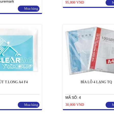
suremark
95,000 VND
M
Mua hàng
ÚT T.LONG A4 F4
BÌA LỖ 4 LẠNG TQ
MÃ SỐ: 4
Mua hàng
30,000 VND
M