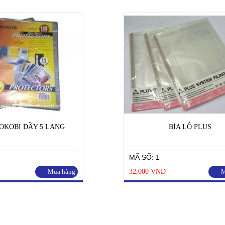
KOKOBI DẦY 5 LẠNG
BÌA LỖ PLUS
MÃ SỐ: 1
Mua hàng
32,000 VND
M