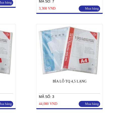
MÃ SỐ: 7
ua hàng
3,300 VND
Mua hàng
BÌA LỖ TQ 4,5 LẠNG
MÃ SỐ: 3
ua hàng
44,000 VND
Mua hàng