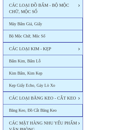
CÁC LOẠI ĐỒ BẤM - BỘ MỘC
CHỮ, MỘC SỐ
Máy Bấm Giá, Giấy
Bộ Mộc Chữ, Mộc Số
CÁC LOẠI KIM - KẸP
Bấm Kim, Bấm Lỗ
Kim Bấm, Kim Kẹp
Kẹp Giấy Echo, Gáy Lò Xo
CÁC LOẠI BĂNG KEO - CẮT KEO
Băng Keo, Đồ Cắt Băng Keo
CÁC MẶT HÀNG NHU YẾU PHẨM
VĂN PHÒNG