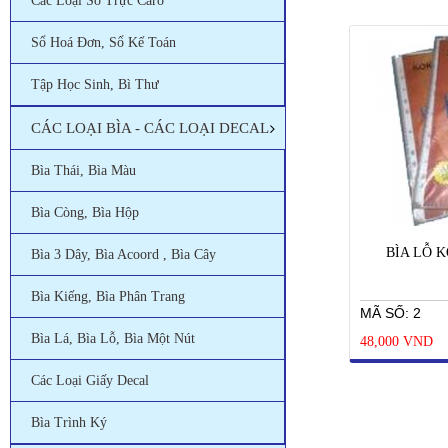
Các Loại Sổ Trực Caro
Sổ Hoá Đơn, Sổ Kế Toán
Tập Học Sinh, Bì Thư
CÁC LOẠI BÌA - CÁC LOẠI DECAL
Bìa Thái, Bìa Màu
Bìa Còng, Bìa Hộp
BÌA LỖ 
Bìa 3 Dây, Bìa Acoord , Bìa Cây
Bìa Kiếng, Bìa Phân Trang
MÃ SỐ: 2
Bìa Lá, Bìa Lỗ, Bìa Một Nút
48,000 VND
Các Loại Giấy Decal
Bìa Trình Ký