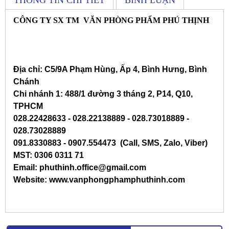
CÔNG TY SX TM VĂN PHÒNG PHẨM PHÚ THỊNH
Địa chỉ: C5/9A Phạm Hùng, Ấp 4, Bình Hưng, Bình
Chánh
Chi nhánh 1: 488/1 đường 3 tháng 2, P14, Q10,
TPHCM
028.22428633 - 028.22138889 - 028.73018889 -
028.73028889
091.8330883 - 0907.554473 (Call, SMS, Zalo, Viber)
MST: 0306 0311 71
Email: phuthinh.office@gmail.com
Website: www.vanphongphamphuthinh.com