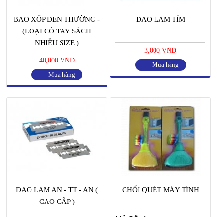
BAO XỐP ĐEN THƯỜNG -
DAO LAM TÍM
(LOẠI CÓ TAY SÁCH
NHIỀU SIZE )
3,000 VND
40,000 VND
Mua hàng
Mua hàng
DAO LAM AN - TT - AN (
CHỔI QUÉT MÁY TÍNH
CAO CẤP )