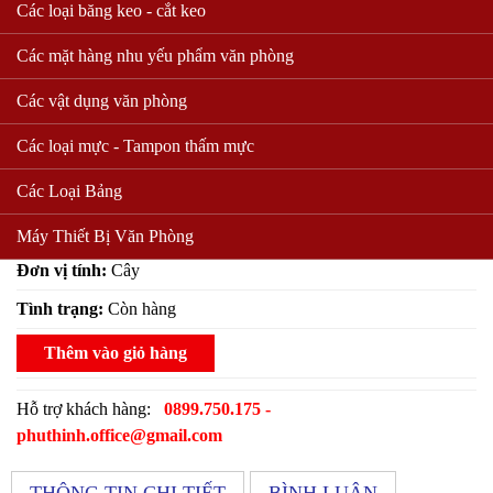
Các loại băng keo - cắt keo
Các mặt hàng nhu yếu phẩm văn phòng
Chổi cỏ
Các vật dụng văn phòng
Mã sản phẩm:
Các loại mực - Tampon thấm mực
25595 lượt xem
Các Loại Bảng
32.000 VND
Giá bán:
( Giá chưa bao gồm VAT )
Máy Thiết Bị Văn Phòng
Đơn vị tính:
Cây
Tình trạng:
Còn hàng
Thêm vào giỏ hàng
Hỗ trợ khách hàng:
0899.750.175 -
phuthinh.office@gmail.com
THÔNG TIN CHI TIẾT
BÌNH LUẬN