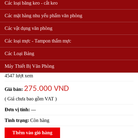
Các loại băng keo - cắt keo
Các mặt hàng nhu yếu phẩm văn phòng
Các vật dụng văn phòng
Các loại mực - Tampon thấm mực
Chuột ko dây Logitech M187
Các Loại Bảng
Mã sản phẩm:
Máy Thiết Bị Văn Phòng
4547 lượt xem
275.000 VND
Giá bán:
( Giá chưa bao gồm VAT )
Đơn vị tính:
---
Tình trạng:
Còn hàng
Thêm vào giỏ hàng