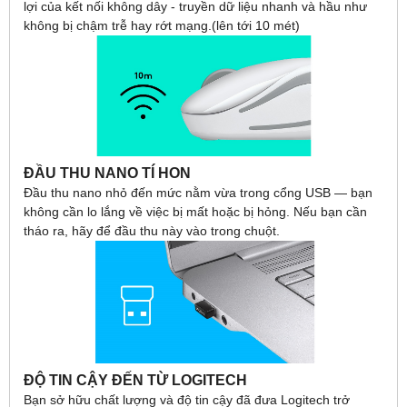
lợi của kết nối không dây - truyền dữ liệu nhanh và hầu như
không bị chậm trễ hay rớt mạng.(lên tới 10 mét)
ĐẦU THU NANO TÍ HON
Đầu thu nano nhỏ đến mức nằm vừa trong cổng USB — bạn
không cần lo lắng về việc bị mất hoặc bị hỏng. Nếu bạn cần
tháo ra, hãy để đầu thu này vào trong chuột.
ĐỘ TIN CẬY ĐẾN TỪ LOGITECH
Bạn sở hữu chất lượng và độ tin cậy đã đưa Logitech trở