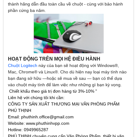
thành hãng dẫn đầu toàn cầu về chuột - cùng với bảo hành
phần cứng ba năm.
HOẠT ĐỘNG TRÊN MỌI HỆ ĐIỀU HÀNH
Chuột Logitech
này của bạn sẽ hoạt động với Windows®,
Mac, Chrome® và Linux®. Cho dù hiện nay loại máy tính nào
bạn đang sở hữu —hoặc sẽ mua về sau — bạn có thể dựa
vào chuột máy tính để làm việc như những gì bạn kỳ vọng.
Chiết khấu theo giá trị đơn hàng từ 3%-10% "
Liên hệ với chúng tôi khi cần:
CÔNG TY SẢN XUẤT THƯƠNG MẠI VĂN PHÒNG PHẨM
PHÚ THỊNH
Email: phuthinh.office@gmail.com
Website: www.phuthinhvpp.com
Hotline: 0949965287
PHÚ THỊNH chuyên cung cấp Văn Phòng Phẩm, thiết bị văn