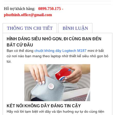
Hỗ trợ khách hàng:
0899.750.175 -
phuthinh.office@gmail.com
THÔNG TIN CHI TIẾT
BÌNH LUẬN
HÌNH DÁNG SIÊU NHỎ GỌN, ĐI CÙNG BẠN ĐẾN
BẤT CỨ ĐÂU
Bạn có thể dùng
chuột không dây Logitech M187
mini ở bất
cứ nơi nào bạn mang theo laptop nhờ thiết kế siêu nhỏ gọn bỏ
túi.
KẾT NỐI KHÔNG DÂY ĐÁNG TIN CẬY
Hãy nói lời tạm biệt với dây và tận hưởng sự tự do cùng tiện