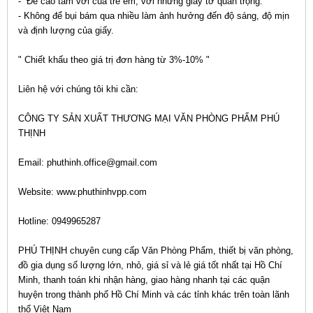
- Để cao tầm với của trẻ em, với những giấy tờ quan trọng.
- Không để bụi bám qua nhiều làm ảnh hưởng đến độ sáng, độ mịn
và định lượng của giấy.
" Chiết khấu theo giá trị đơn hàng từ 3%-10% "
Liên hệ với chúng tôi khi cần:
CÔNG TY SẢN XUẤT THƯƠNG MẠI VĂN PHÒNG PHẨM PHÚ
THỊNH
Email: phuthinh.office@gmail.com
Website: www.phuthinhvpp.com
Hotline: 0949965287
PHÚ THỊNH chuyên cung cấp Văn Phòng Phẩm, thiết bị văn phòng,
đồ gia dụng số lượng lớn, nhỏ, giá sỉ và lẻ giá tốt nhất tại Hồ Chí
Minh, thanh toán khi nhận hàng, giao hàng nhanh tại các quận
huyện trong thành phố Hồ Chí Minh và các tỉnh khác trên toàn lãnh
thổ Việt Nam