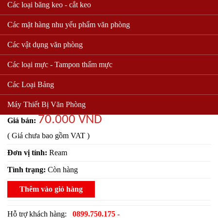
Các loại băng keo - cắt keo
Các mặt hàng nhu yếu phẩm văn phòng
Các vật dụng văn phòng
GIẤY IDEAL 70A4
Các loại mực - Tampon thấm mực
Mã sản phẩm:
Các Loại Bảng
9493 lượt xem
Máy Thiết Bị Văn Phòng
70.000 VND
Giá bán:
( Giá chưa bao gồm VAT )
Đơn vị tính:
Ream
Tình trạng:
Còn hàng
Thêm vào giỏ hàng
Hỗ trợ khách hàng:
0899.750.175 -