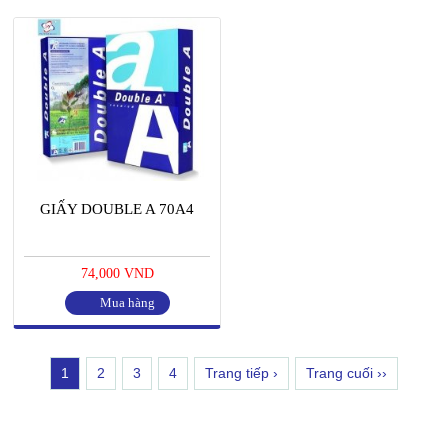
GIẤY DOUBLE A 70A4
74,000 VND
Mua hàng
1
2
3
4
Trang tiếp ›
Trang cuối ››