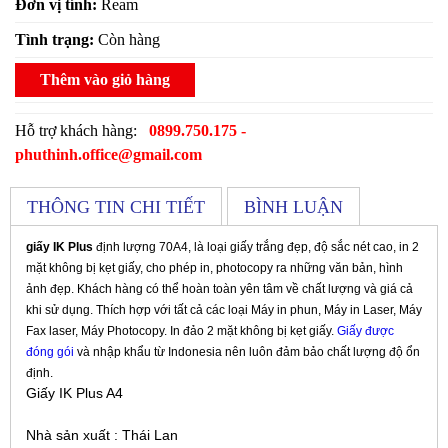
Đơn vị tính:
Ream
Tình trạng:
Còn hàng
Thêm vào giỏ hàng
Hỗ trợ khách hàng:
0899.750.175 -
phuthinh.office@gmail.com
THÔNG TIN CHI TIẾT
BÌNH LUẬN
giấy IK Plus
định lượng 70A4, là loại giấy trắng đẹp, độ sắc nét cao, in 2
mặt không bị kẹt giấy, cho phép in, photocopy ra những văn bản, hình
ảnh đẹp. Khách hàng có thể hoàn toàn yên tâm về chất lượng và giá cả
khi sử dụng. Thích hợp với tất cả các loại Máy in phun, Máy in Laser, Máy
Fax laser, Máy Photocopy. In đảo 2 mặt không bị kẹt giấy.
Giấy được
đóng gói
và nhập khẩu từ Indonesia nên luôn đảm bảo chất lượng độ ổn
định.
Giấy IK Plus A4
Nhà sản xuất
: Thái Lan