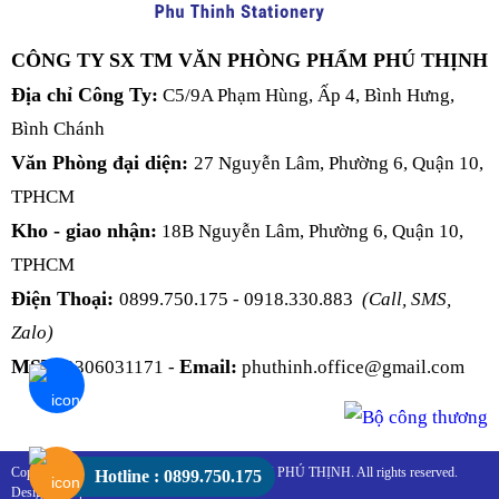
CÔNG TY SX TM VĂN PHÒNG PHẨM PHÚ THỊNH
Địa chỉ Công Ty:
C5/9A Phạm Hùng, Ấp 4, Bình Hưng,
Bình Chánh
Văn Phòng đại diện:
27 Nguyễn Lâm, Phường 6, Quận 10,
TPHCM
Kho - giao nhận:
18B Nguyễn Lâm, Phường 6, Quận 10,
TPHCM
Điện Thoại:
0899.750.175 - 0918.330.883
(Call, SMS,
Zalo)
MST:
Email:
0306031171 -
phuthinh.office@gmail.com
Copyright 2016 - 2026 © VĂN PHÒNG PHẨM PHÚ THỊNH. All rights reserved.
Hotline : 0899.750.175
Design by t2p.com.vn