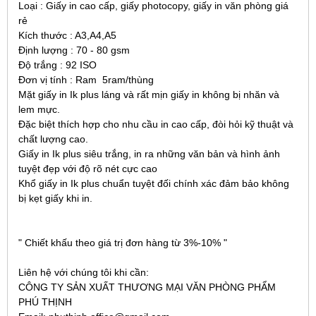
Loại
: Giấy in cao cấp, giấy photocopy, giấy in văn phòng giá
rẻ
Kích thước
: A3,A4,A5
Định lượng
: 70 - 80 gsm
Độ trắng
: 92 ISO
Đơn vị tính
: Ram
5ram/thùng
Mặt giấy in Ik plus láng và rất mịn giấy in không bị nhăn và
lem mực.
Đặc biệt thích hợp cho nhu cầu in cao cấp, đòi hỏi kỹ thuật và
chất lượng cao.
Giấy in Ik plus siêu trắng, in ra những văn bản và hình ảnh
tuyệt đẹp với độ rõ nét cực cao
Khổ giấy in Ik plus chuẩn tuyệt đối chính xác đảm bảo không
bị kẹt giấy khi in.
" Chiết khấu theo giá trị đơn hàng từ 3%-10% "
Liên hệ với chúng tôi khi cần:
CÔNG TY SẢN XUẤT THƯƠNG MẠI VĂN PHÒNG PHẨM
PHÚ THỊNH