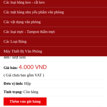
Các loại băng keo - cắt keo
Các mặt hàng nhu yếu phẩm văn phòng
Các vật dụng văn phòng
Các loại mực - Tampon thấm mực
Kẹp Echo 19 mm
Các Loại Bảng
Mã sản phẩm:
5
Máy Thiết Bị Văn Phòng
4887 lượt xem
4.000 VND
Giá bán:
( Giá chưa bao gồm VAT )
Đơn vị tính:
Hộp
Tình trạng:
Còn hàng
Thêm vào giỏ hàng