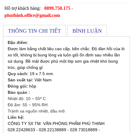
Hỗ trợ khách hàng:
0899.750.175 -
phuthinh.office@gmail.com
THÔNG TIN CHI TIẾT
BÌNH LUẬN
Đặc điểm:
Được làm bằng chất liệu cao cấp, bền chắc. Độ đàn hồi của lò
xo tốt, không bị bung lỏng và luôn giữ ổn định sau nhiều lần
sử dụng. Bề mặt được phủ một lớp sơn gia nhiệt khó bong
tróc, giúp chống gỉ.
Quy cách:
19 x 7.5 mm
Sản xuất tại:
Việt Nam
Đóng gói:
hộp
Bảo quản :
Nhiệt độ: 10 ~ 55º C.
Độ ẩm: 55 ~ 95% RH.
Tránh xa nguồn nhiệt, dầu mỡ.
Liên hệ:
CÔNG TY SX TM VĂN PHÒNG PHẨM PHÚ THỊNH
028.22428633 - 028.22138889 - 028.73018889 -