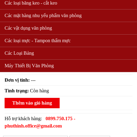
Các loại băng keo - cắt keo
Khắc dấu - ĐÃ THU TIỀN - ĐÃ
Các mặt hàng nhu yếu phẩm văn phòng
CHI TIỀN
Các vật dụng văn phòng
Mã sản phẩm:
Các loại mực - Tampon thấm mực
26200 lượt xem
Các Loại Bảng
75.000 VND
Giá bán:
Máy Thiết Bị Văn Phòng
( Giá chưa bao gồm VAT )
Đơn vị tính:
---
Tình trạng:
Còn hàng
Thêm vào giỏ hàng
Hỗ trợ khách hàng:
0899.750.175 -
phuthinh.office@gmail.com