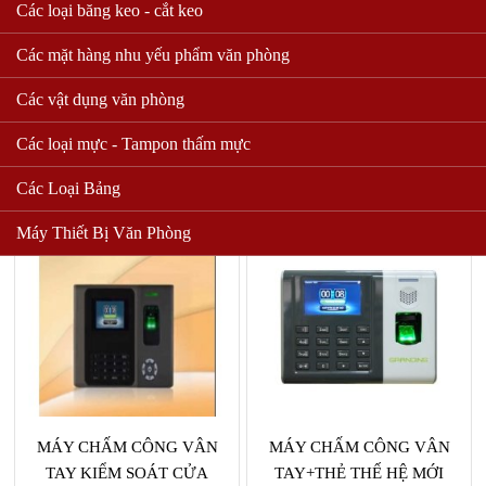
Các loại băng keo - cắt keo
Các mặt hàng nhu yếu phẩm văn phòng
MÁY CHẤM CÔNG KIỂM
MÁY CHẤM CÔNG
SOÁT CỬA BẰNG VÂN
KHUÔN MẶT & VÂN TAY
Các vật dụng văn phòng
TAY + CẢM ỨNG 5000AID
IFACE 302
Các loại mực - Tampon thấm mực
Liên hệ
Liên hệ
Các Loại Bảng
Mua hàng
Mua hàng
Máy Thiết Bị Văn Phòng
MÁY CHẤM CÔNG VÂN
MÁY CHẤM CÔNG VÂN
TAY KIỂM SOÁT CỬA
TAY+THẺ THẾ HỆ MỚI