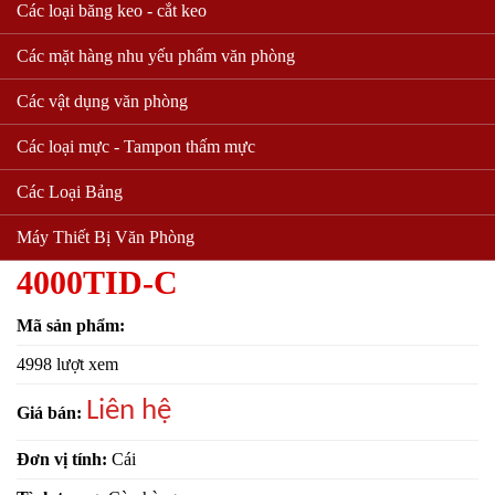
Các loại băng keo - cắt keo
Các mặt hàng nhu yếu phẩm văn phòng
Các vật dụng văn phòng
Các loại mực - Tampon thấm mực
Máy chấm công vân tay + thẻ
Các Loại Bảng
cảm ứng RONALD JACK
Máy Thiết Bị Văn Phòng
4000TID-C
Mã sản phẩm:
4998 lượt xem
Liên hệ
Giá bán:
Đơn vị tính:
Cái