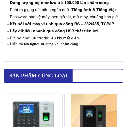
-
Dung lượng bộ nhớ lưu trữ 100.000
lần chấm công
- Phát ra giọng nói bằng ngôn ngữ:
Tiếng Anh & Tiếng Việt
- Password bảo vệ máy, hẹn giờ tắt, mở máy, chuông báo giờ
- Kết nối với máy vi tính qua cổng RS – 232/485, TCP/IP
- Lấy dữ liệu nhanh qua cổng USB thật tiện lợi
- Pin bộ nhớ lưu trữ dữ liệu khi mất điện.
- Hiển thị tên người sử dụng khi chấm công.
SẢN PHẨM CÙNG LOẠI