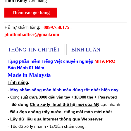
Tình trạng:
Còn hàng
Thêm vào giỏ hàng
Hỗ trợ khách hàng:
0899.750.175 -
phuthinh.office@gmail.com
THÔNG TIN CHI TIẾT
BÌNH LUẬN
Tặng phần mềm Tiếng Việt chuyên nghiệp
MITA PRO
Bảo Hành 01 Năm
Made in Malaysia
Tính năng
:
-
Máy chấm công màn hình màu dùng tốt nhất hiện nay
-
Công suất chứa
3000 dấu vân tay
+ 10.000 thẻ + Password
-
Sử dụng
Chip xử lý Intel thế hệ mới của Mỹ
cực nhanh
-
Đầu đọc chống trầy xước,
ố
mài mòn mới nhất
ch
ng
- Lấy dữ liệu qua Internet thông qua Webserver
- Tốc độ xử lý nhanh <1s/1lần chấm công.