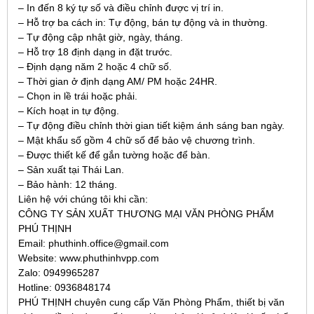
– In đến 8 ký tự số và điều chỉnh được vị trí in.
– Hỗ trợ ba cách in: Tự động, bán tự động và in thường.
– Tự động cập nhật giờ, ngày, tháng.
– Hỗ trợ 18 định dạng in đặt trước.
– Định dạng năm 2 hoặc 4 chữ số.
– Thời gian ở định dạng AM/ PM hoặc 24HR.
– Chọn in lề trái hoặc phải.
– Kích hoạt in tự động.
– Tự động điều chỉnh thời gian tiết kiệm ánh sáng ban ngày.
– Mật khẩu số gồm 4 chữ số để bảo vệ chương trình.
– Được thiết kế để gắn tường hoặc để bàn.
– Sản xuất tại Thái Lan.
– Bảo hành: 12 tháng.
Liên hệ với chúng tôi khi cần:
CÔNG TY SẢN XUẤT THƯƠNG MẠI VĂN PHÒNG PHẨM
PHÚ THỊNH
Email: phuthinh.office@gmail.com
Website: www.phuthinhvpp.com
Zalo: 0949965287
Hotline: 0936848174
PHÚ THỊNH chuyên cung cấp Văn Phòng Phẩm, thiết bị văn