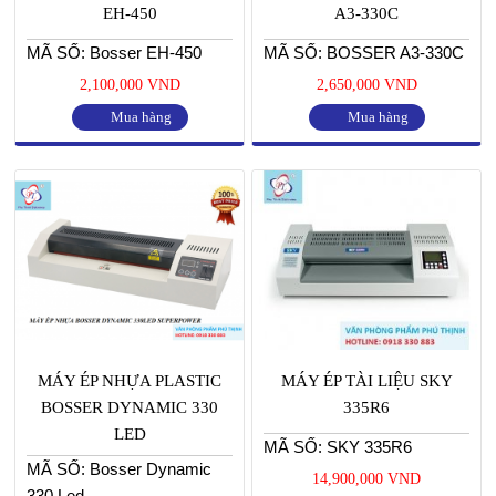
EH-450
A3-330C
MÃ SỐ: Bosser EH-450
MÃ SỐ: BOSSER A3-330C
2,100,000 VND
2,650,000 VND
Mua hàng
Mua hàng
MÁY ÉP NHỰA PLASTIC
MÁY ÉP TÀI LIỆU SKY
BOSSER DYNAMIC 330
335R6
LED
MÃ SỐ: SKY 335R6
MÃ SỐ: Bosser Dynamic
14,900,000 VND
330 Led