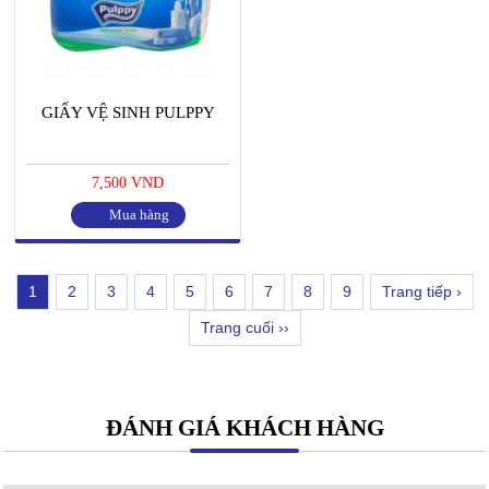
GIẤY VỆ SINH PULPPY
7,500 VND
Mua hàng
1
2
3
4
5
6
7
8
9
Trang tiếp ›
Trang cuối ››
ĐÁNH GIÁ KHÁCH HÀNG