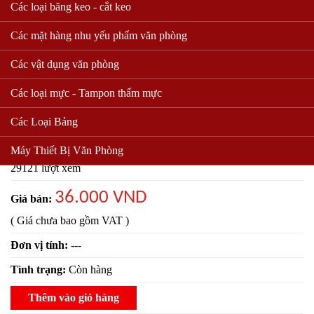
Các loại băng keo - cắt keo
Các mặt hàng nhu yếu phẩm văn phòng
Các vật dụng văn phòng
Các loại mực - Tampon thấm mực
Nước Tẩy Bồn Cầu Vim 600ml
Các Loại Bảng
Mã sản phẩm:
Máy Thiết Bị Văn Phòng
29121 lượt xem
36.000 VND
Giá bán:
( Giá chưa bao gồm VAT )
Đơn vị tính:
---
Tình trạng:
Còn hàng
Thêm vào giỏ hàng