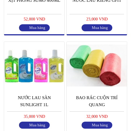
XỊT PHÒNG SUMO 400ML
NƯỚC LAU KIẾNG GFIT
52,000 VND
23,000 VND
Mua hàng
Mua hàng
NƯỚC LAU SÀN
BAO RÁC CUỘN TRÍ
SUNLIGHT 1L
QUANG
35,000 VND
32,000 VND
Mua hàng
Mua hàng