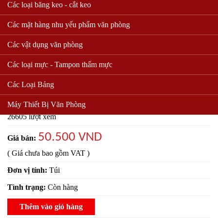
Các loại băng keo - cắt keo
Các mặt hàng nhu yếu phẩm văn phòng
Các vật dụng văn phòng
Các loại mực - Tampon thấm mực
Nước rữa tay lifebuoy túi 450G
Các Loại Bảng
Mã sản phẩm:
Máy Thiết Bị Văn Phòng
26605 lượt xem
50.500 VND
Giá bán:
( Giá chưa bao gồm VAT )
Đơn vị tính:
Túi
Tình trạng:
Còn hàng
Thêm vào giỏ hàng