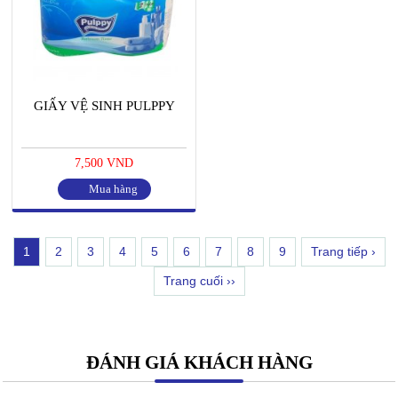
GIẤY VỆ SINH PULPPY
7,500 VND
Mua hàng
1
2
3
4
5
6
7
8
9
Trang tiếp ›
Trang cuối ››
ĐÁNH GIÁ KHÁCH HÀNG