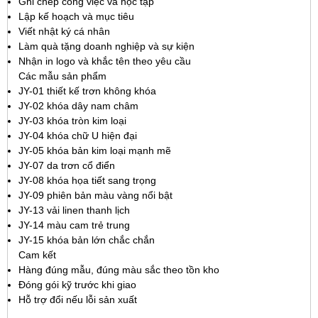
Ghi chép công việc và học tập
Lập kế hoạch và mục tiêu
Viết nhật ký cá nhân
Làm quà tặng doanh nghiệp và sự kiện
Nhận in logo và khắc tên theo yêu cầu
Các mẫu sản phẩm
JY-01 thiết kế trơn không khóa
JY-02 khóa dây nam châm
JY-03 khóa tròn kim loại
JY-04 khóa chữ U hiện đại
JY-05 khóa bản kim loại mạnh mẽ
JY-07 da trơn cổ điển
JY-08 khóa họa tiết sang trọng
JY-09 phiên bản màu vàng nổi bật
JY-13 vải linen thanh lịch
JY-14 màu cam trẻ trung
JY-15 khóa bản lớn chắc chắn
Cam kết
Hàng đúng mẫu, đúng màu sắc theo tồn kho
Đóng gói kỹ trước khi giao
Hỗ trợ đổi nếu lỗi sản xuất