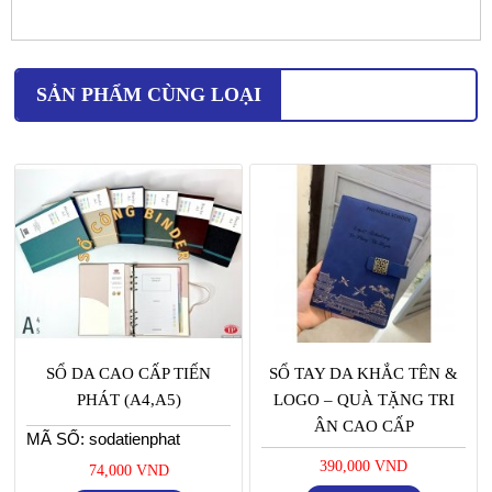
SẢN PHẨM CÙNG LOẠI
SỔ DA CAO CẤP TIẾN
SỔ TAY DA KHẮC TÊN &
PHÁT (A4,A5)
LOGO – QUÀ TẶNG TRI
ÂN CAO CẤP
MÃ SỐ: sodatienphat
390,000 VND
74,000 VND