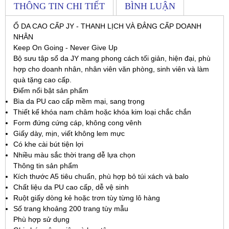
THÔNG TIN CHI TIẾT
BÌNH LUẬN
Ổ DA CAO CẤP JY - THANH LỊCH VÀ ĐẲNG CẤP DOANH
NHÂN
Keep On Going - Never Give Up
Bộ sưu tập sổ da JY mang phong cách tối giản, hiện đại, phù
hợp cho doanh nhân, nhân viên văn phòng, sinh viên và làm
quà tặng cao cấp.
Điểm nổi bật sản phẩm
Bìa da PU cao cấp mềm mại, sang trọng
Thiết kế khóa nam châm hoặc khóa kim loại chắc chắn
Form đứng cứng cáp, không cong vênh
Giấy dày, mịn, viết không lem mực
Có khe cài bút tiện lợi
Nhiều màu sắc thời trang dễ lựa chọn
Thông tin sản phẩm
Kích thước A5 tiêu chuẩn, phù hợp bỏ túi xách và balo
Chất liệu da PU cao cấp, dễ vệ sinh
Ruột giấy dòng kẻ hoặc trơn tùy từng lô hàng
Số trang khoảng 200 trang tùy mẫu
Phù hợp sử dụng