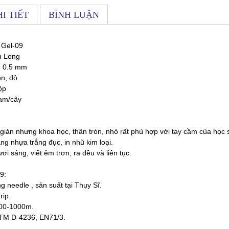
I TIẾT
BÌNH LUẬN
 Gel-09
n Long
:
0.5 mm
n, đỏ
ộp
ram/cây
 giản nhưng khoa học, thân tròn, nhỏ rất phù hợp với tay cầm của học s
ng nhựa trắng đục, in nhũ kim loại.
 sáng, viết êm trơn, ra đều và liên tục.
9:
 needle , sản suất tại Thụy Sĩ.
rip.
500-1000m.
TM D-4236, EN71/3.