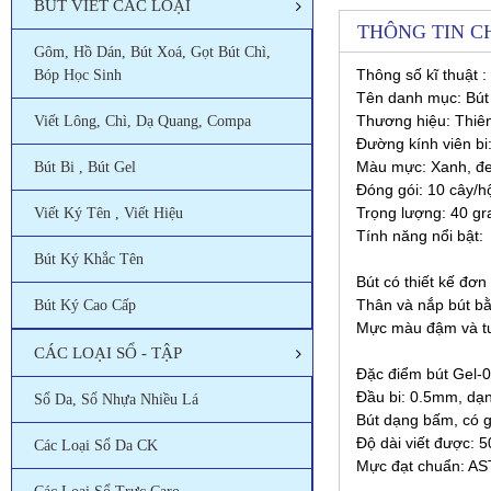
BÚT VIẾT CÁC LOẠI
THÔNG TIN CH
Gôm, Hồ Dán, Bút Xoá, Gọt Bút Chì,
Thông số kĩ thuật :
Bóp Học Sinh
Tên danh mục: Bút
Thương hiệu: Thiê
Viết Lông, Chì, Dạ Quang, Compa
Đường kính viên bi
Màu mực:
Xanh, đe
Bút Bi , Bút Gel
Đóng gói:
10 cây/h
Trọng lượng: 40 g
Viết Ký Tên , Viết Hiệu
Tính năng nổi bật:
Bút Ký Khắc Tên
Bút có thiết kế đơn
Thân và nắp bút bằ
Bút Ký Cao Cấp
Mực màu đậm và tươi
CÁC LOẠI SỔ - TẬP
Đặc điểm bút Gel-0
Đầu bi: 0.5mm, dạng
Sổ Da, Sổ Nhựa Nhiều Lá
Bút dạng bấm, có g
Độ dài viết được: 
Các Loại Sổ Da CK
Mực đạt chuẩn: AS