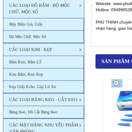
Website: www.phut
CÁC LOẠI ĐỒ BẤM - BỘ MỘC
Hotline: 09499652
CHỮ, MỘC SỐ
PHÚ THỊNH chuyên c
Máy Bấm Giá, Giấy
nhận hàng, giao hà
Bộ Mộc Chữ, Mộc Số
CÁC LOẠI KIM - KẸP
SẢN PHẨM 
Bấm Kim, Bấm Lỗ
Kim Bấm, Kim Kẹp
Kẹp Giấy Echo, Gáy Lò Xo
CÁC LOẠI BĂNG KEO - CẮT KEO
Băng Keo, Đồ Cắt Băng Keo
CÁC MẶT HÀNG NHU YẾU PHẨM
VĂN PHÒNG