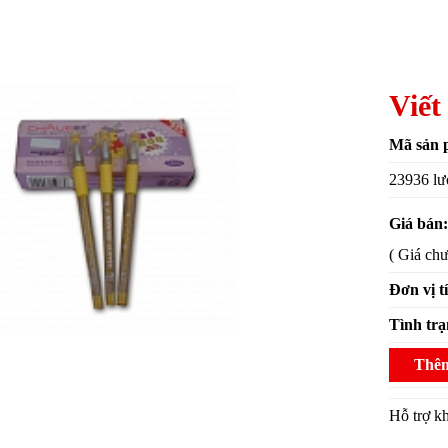
Viết
Mã sản 
23936 lư
Giá bán
( Giá ch
Đơn vị t
Tình tr
Thêm
Hỗ trợ 