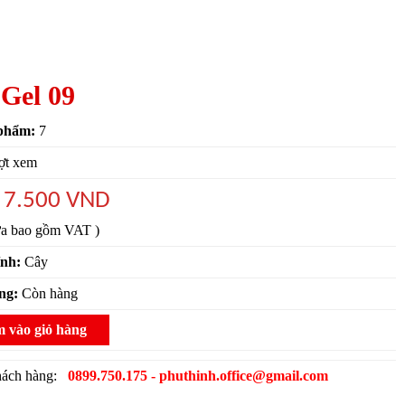
 Gel 09
phẩm:
7
ợt xem
7.500 VND
:
ưa bao gồm VAT )
ính:
Cây
ạng:
Còn hàng
 vào giỏ hàng
khách hàng:
0899.750.175 - phuthinh.office@gmail.com