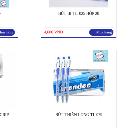
0
BÚT BI TL-025 HỘP 20
ua hàng
4,600 VND
Mua hàng
GRIP
BÚT THIÊN LONG TL 079