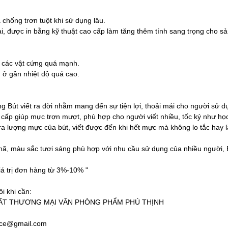
 chống trơn tuột khi sử dụng lâu.
đại, được in bằng kỹ thuật cao cấp làm tăng thêm tính sang trọng cho s
 các vật cứng quá mạnh.
ở gần nhiệt độ quá cao.
g Bút viết ra đời nhằm mang đến sự tiện lợi, thoải mái cho người sử dụ
o cấp giúp mực trợn mượt, phù hợp cho người viết nhiều, tốc ký như họ
tra lượng mực của bút, viết được đến khi hết mực mà không lo tắc hay 
 nhã, màu sắc tươi sáng phù hợp với nhu cầu sử dụng của nhiều người,
iá trị đơn hàng từ 3%-10% "
ôi khi cần:
ẤT THƯƠNG MẠI VĂN PHÒNG PHẨM PHÚ THỊNH
fice@gmail.com