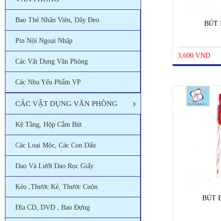
Bao Thẻ Nhân Viên, Dây Đeo
BÚT 
Pin Nội Ngoại Nhập
3,600 VND
Các Vật Dụng Văn Phòng
Các Nhu Yếu Phẩm VP
CÁC VẬT DỤNG VĂN PHÒNG
Kệ Tầng, Hộp Cắm Bút
Các Loại Mộc, Các Con Dấu
Dao Và Lưỡi Dao Rọc Giấy
Kéo ,thước Kẻ, Thước Cuộn
BÚT B
Đĩa CD, DVD , Bao Đựng