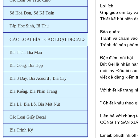
Các Loại Sổ Trực Caro
Lợi ích:
Grip giúp êm tay và
Sổ Hoá Đơn, Sổ Kế Toán
Thiết kế bút hiện 
Tập Học Sinh, Bì Thư
Bảo quản:
Tránh va chạm vào
CÁC LOẠI BÌA - CÁC LOẠI DECAL
Tránh để sản phẩm 
Bìa Thái, Bìa Màu
Đặc điểm nổi bật:
Bút Gel là nhãn hàn
Bìa Còng, Bìa Hộp
mỏi tay. Đầu bi ca
viết dễ dàng kiểm 
Bìa 3 Dây, Bìa Acoord , Bìa Cây
Với thiết kế trang
Bìa Kiếng, Bìa Phân Trang
" Chiết khấu theo g
Bìa Lá, Bìa Lỗ, Bìa Một Nút
Liên hệ với chúng t
Các Loại Giấy Decal
CÔNG TY SẢN XU
Bìa Trình Ký
Email: phuthinh.of