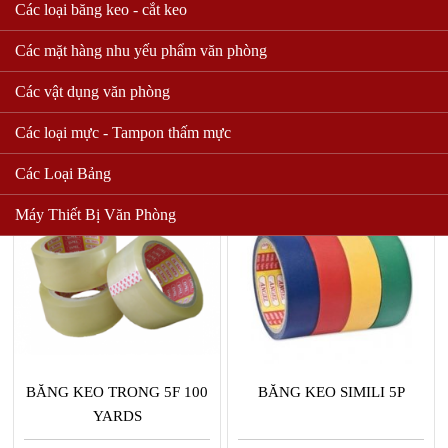
Các loại băng keo - cắt keo
Các mặt hàng nhu yếu phẩm văn phòng
BĂNG KEO GIẤY 5F
BĂNG KEO ĐỤC 5F - 100
YARDS
Các vật dụng văn phòng
12,000 VND
13,500 VND
Các loại mực - Tampon thấm mực
Mua hàng
Mua hàng
Các Loại Bảng
Máy Thiết Bị Văn Phòng
BĂNG KEO TRONG 5F 100
BĂNG KEO SIMILI 5P
YARDS