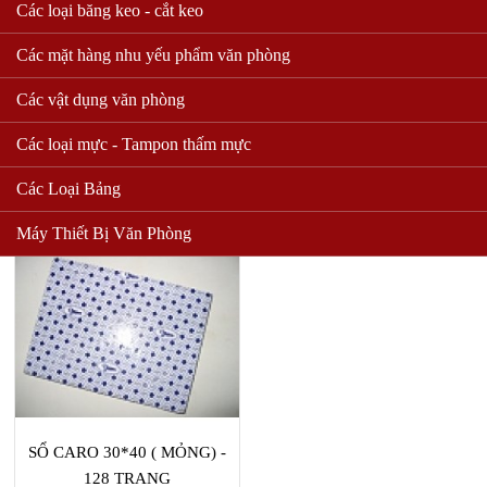
Các loại băng keo - cắt keo
Các mặt hàng nhu yếu phẩm văn phòng
SỔ CARO 30*40 ( DẦY ĐB)
SỔ CARO 30*40 ( DẦY) -
- 320 TRANG
200 TRANG
Các vật dụng văn phòng
MÃ SỐ: 2
MÃ SỐ: 3
Các loại mực - Tampon thấm mực
70,000 VND
64,000 VND
Các Loại Bảng
Mua hàng
Mua hàng
Máy Thiết Bị Văn Phòng
SỔ CARO 30*40 ( MỎNG) -
128 TRANG