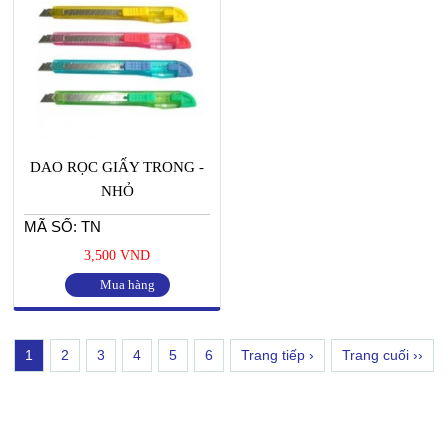
DAO RỌC GIẤY TRONG -
NHỎ
MÃ SỐ: TN
3,500 VND
Mua hàng
1
2
3
4
5
6
Trang tiếp ›
Trang cuối ››