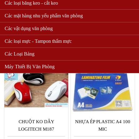
Các loại băng keo - cắt keo
Các mặt hàng nhu yếu phẩm văn phòng
USB 32 GHI KINGTON
CHUỘT KO DÂY GENIUS
NX 7005
Các vật dụng văn phòng
150,000 VND
135,000 VND
Các loại mực - Tampon thấm mực
Mua hàng
Mua hàng
Các Loại Bảng
Máy Thiết Bị Văn Phòng
CHUỘT KO DÂY
NHỰA ÉP PLASTIC A4 100
LOGITECH M187
MIC