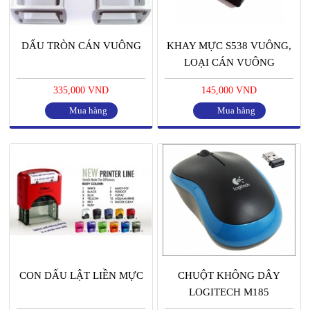
DẤU TRÒN CÁN VUÔNG
KHAY MỰC S538 VUÔNG,
LOẠI CÁN VUÔNG
335,000 VND
145,000 VND
Mua hàng
Mua hàng
CON DẤU LẬT LIỀN MỰC
CHUỘT KHÔNG DÂY
LOGITECH M185