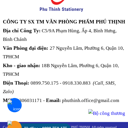
CÔNG TY SX TM VĂN PHÒNG PHẨM PHÚ THỊNH
Địa chỉ Công Ty:
C5/9A Phạm Hùng, Ấp 4, Bình Hưng,
Bình Chánh
Văn Phòng đại diện:
27 Nguyễn Lâm, Phường 6, Quận 10,
TPHCM
Kho - giao nhận:
18B Nguyễn Lâm, Phường 6, Quận 10,
TPHCM
Điện Thoại:
0899.750.175 - 0918.330.883
(Call, SMS,
Zalo)
MST:
Email:
0306031171 -
phuthinh.office@gmail.com
Copyright 2016 - 2026 © VĂN PHÒNG PHẨM PHÚ THỊNH. All rights reserved.