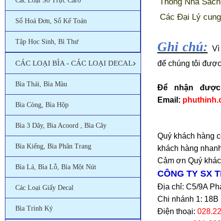
Các Loại Sổ Trực Caro
Thống Nhà Sách 
Các Đại Lý cung
Sổ Hoá Đơn, Sổ Kế Toán
Tập Học Sinh, Bì Thư
Ghi chú:
Vì
CÁC LOẠI BÌA - CÁC LOẠI DECAL
để chúng tôi được 
Bìa Thái, Bìa Màu
Đ
ể nhận được
Email:
phuthinh.
Bìa Còng, Bìa Hộp
Bìa 3 Dây, Bìa Acoord , Bìa Cây
Quý khách hàng có
Bìa Kiếng, Bìa Phân Trang
khách hàng nhanh 
Cảm ơn Quý khách
Bìa Lá, Bìa Lỗ, Bìa Một Nút
CÔNG TY SX 
Địa chỉ: C5/9A P
Các Loại Giấy Decal
Chi nhánh 1:
18B 
Bìa Trình Ký
Điện thoại:
028.2