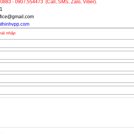
0907.554473 (Call, SMS, Zalo, Viber).
71
ffice@gmail.com
thinhvpp.com
hải nhập