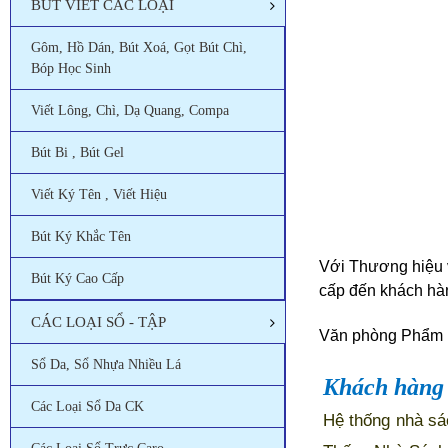
BÚT VIẾT CÁC LOẠI
Gôm, Hồ Dán, Bút Xoá, Gọt Bút Chì,
Bóp Học Sinh
Viết Lông, Chì, Dạ Quang, Compa
Bút Bi , Bút Gel
Viết Ký Tên , Viết Hiệu
Bút Ký Khắc Tên
Với Thương hiệu 
Bút Ký Cao Cấp
cấp đến khách hà
CÁC LOẠI SỔ - TẬP
Văn phòng Phẩm P
Sổ Da, Sổ Nhựa Nhiều Lá
Khách hàng 
Các Loại Sổ Da CK
Hệ thống nhà sá