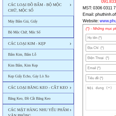
091.8330883 - 
CÁC LOẠI ĐỒ BẤM - BỘ MỘC
MST: 0306 0311 
CHỮ, MỘC SỐ
Email: phuthinh.o
Website:
www.phu
Máy Bấm Giá, Giấy
(*) - Những mục p
Bộ Mộc Chữ, Mộc Số
CÁC LOẠI KIM - KẸP
Bấm Kim, Bấm Lỗ
Kim Bấm, Kim Kẹp
Kẹp Giấy Echo, Gáy Lò Xo
CÁC LOẠI BĂNG KEO - CẮT KEO
Băng Keo, Đồ Cắt Băng Keo
CÁC MẶT HÀNG NHU YẾU PHẨM
VĂN PHÒNG