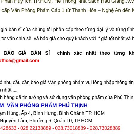
Phan Huy Ích TP.HCM, Hệ Thống Nhà Sách Hậu Giang..v.v
 cấp Văn Phòng Phẩm Cấp 1 từ Thanh Hóa – Nghệ An đến 
 giá bán sỉ của chúng tôi phân cấp theo từng đại lý và từng tỉn
tư vấn chia sẽ, và báo giá cho quý khách với “ giá tốt nhất và h
 BÁO GIÁ BÁN SỈ chính xác nhất theo từng k
office@gmail.com
 nhu cầu cần báo giá Văn phòng phẩm vui lòng nhập thông tin f
nhất.....
 hàng đã tin tưởng và sử dụng văn phòng phẩm của Phú Thịnh
TM VĂN PHÒNG PHẨM PHÚ THỊNH
hạm Hùng, Ấp 4, Bình Hưng, Bình Chánh,TP. HCM
Nguyễn Lâm, Phường 6, Quận 10, TP.HCM
2428633 - 028.22138889 - 028.73018889 - 028.73028889