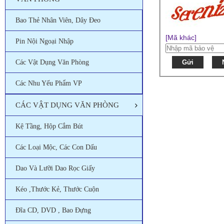
Bao Thẻ Nhân Viên, Dây Đeo
[Mã khác]
Pin Nội Ngoại Nhập
Các Vật Dụng Văn Phòng
Gửi
Các Nhu Yếu Phẩm VP
CÁC VẬT DỤNG VĂN PHÒNG
Kệ Tầng, Hộp Cắm Bút
Các Loại Mộc, Các Con Dấu
Dao Và Lưỡi Dao Rọc Giấy
Kéo ,thước Kẻ, Thước Cuộn
Đĩa CD, DVD , Bao Đựng