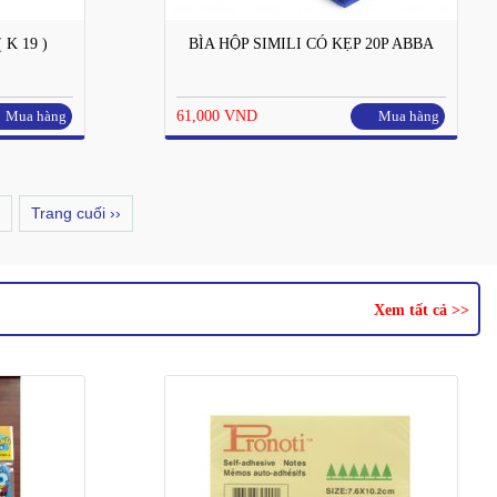
K 19 )
BÌA HỘP SIMILI CÓ KẸP 20P ABBA
Mua hàng
61,000 VND
Mua hàng
Trang cuối ››
Xem tất cả >>