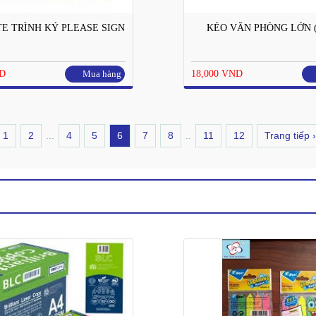
E TRÌNH KÝ PLEASE SIGN
KÉO VĂN PHÒNG LỚN ( 
ND
Mua hàng
18,000 VND
1
2
...
4
5
6
7
8
..
11
12
Trang tiếp ›