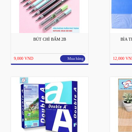
BÚT CHÌ BẤM 2B
BÌA T
9,000 VND
Mua hàng
12,000 V