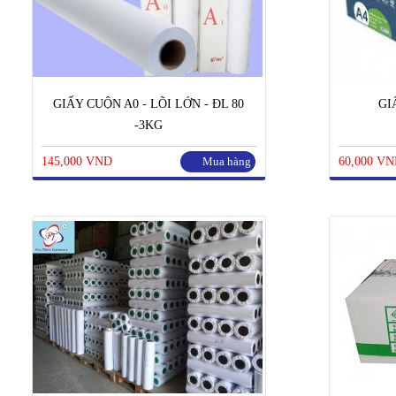
GIẤY CUỘN A0 - LÕI LỚN - ĐL 80
GI
-3KG
145,000 VND
Mua hàng
60,000 V