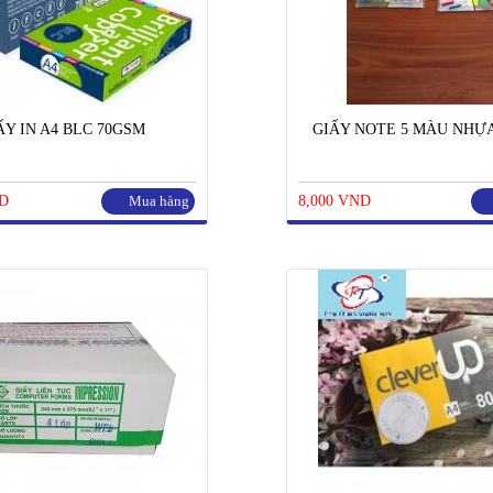
ẤY IN A4 BLC 70GSM
GIẤY NOTE 5 MÀU NHỰ
ND
Mua hàng
8,000 VND