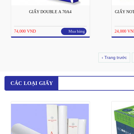
GIẤY DOUBLE A 70A4
GIẤY NOT
74,000 VND
Mua hàng
24,000 V
‹ Trang trước
CÁC LOẠI GIẤY