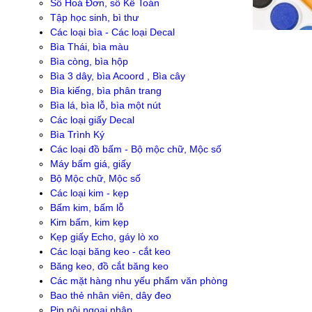
Sổ Hoá Đơn, sổ Kế Toán
Tập học sinh, bì thư
Các loại bìa - Các loại Decal
Bìa Thái, bìa màu
Bìa còng, bìa hộp
Bìa 3 dây, bìa Acoord , Bìa cây
Bìa kiếng, bìa phân trang
Bìa lá, bìa lỗ, bìa một nút
Các loại giấy Decal
Bìa Trình Ký
Các loại đồ bấm - Bộ mộc chữ, Mộc số
Máy bấm giá, giấy
Bộ Mộc chữ, Mộc số
Các loại kim - kẹp
Bấm kim, bấm lỗ
Kim bấm, kim kẹp
Kẹp giấy Echo, gáy lò xo
Các loại băng keo - cắt keo
Băng keo, đồ cắt băng keo
Các mặt hàng nhu yếu phẩm văn phòng
Bao thẻ nhân viên, dây đeo
Pin nội ngoại nhập