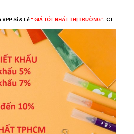
" GIÁ TỐT NHẤT THỊ TRƯỜNG"
. CTKM
4tr - 8tr CHIẾT K