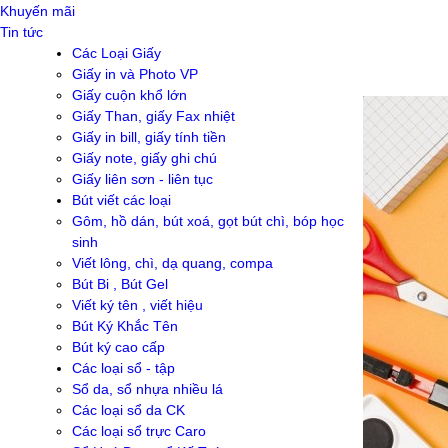
Khuyến mãi
Tin tức
Các Loại Giấy
Giấy in và Photo VP
Giấy cuộn khổ lớn
Giấy Than, giấy Fax nhiệt
Giấy in bill, giấy tính tiền
Giấy note, giấy ghi chú
Giấy liên sơn - liên tục
Bút viết các loại
Gôm, hồ dán, bút xoá, gọt bút chì, bóp học
sinh
Viết lông, chì, dạ quang, compa
Bút Bi , Bút Gel
Viết ký tên , viết hiệu
Bút Ký Khắc Tên
Bút ký cao cấp
Các loại sổ - tập
Sổ da, sổ nhựa nhiều lá
Các loại sổ da CK
Các loại sổ trực Caro